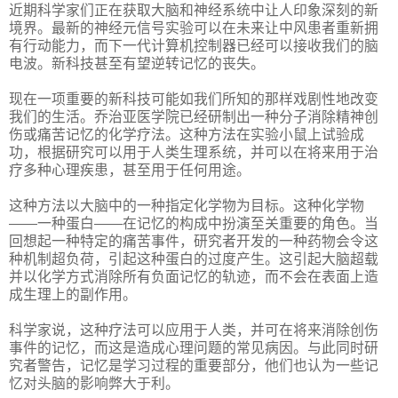
近期科学家们正在获取大脑和神经系统中让人印象深刻的新
境界。最新的神经元信号实验可以在未来让中风患者重新拥
有行动能力，而下一代计算机控制器已经可以接收我们的脑
电波。新科技甚至有望逆转记忆的丧失。
现在一项重要的新科技可能如我们所知的那样戏剧性地改变
我们的生活。乔治亚医学院已经研制出一种分子消除精神创
伤或痛苦记忆的化学疗法。这种方法在实验小鼠上试验成
功，根据研究可以用于人类生理系统，并可以在将来用于治
疗多种心理疾患，甚至用于任何用途。
这种方法以大脑中的一种指定化学物为目标。这种化学物
——一种蛋白——在记忆的构成中扮演至关重要的角色。当
回想起一种特定的痛苦事件，研究者开发的一种药物会令这
种机制超负荷，引起这种蛋白的过度产生。这引起大脑超载
并以化学方式消除所有负面记忆的轨迹，而不会在表面上造
成生理上的副作用。
科学家说，这种疗法可以应用于人类，并可在将来消除创伤
事件的记忆，而这是造成心理问题的常见病因。与此同时研
究者警告，记忆是学习过程的重要部分，他们也认为一些记
忆对头脑的影响弊大于利。