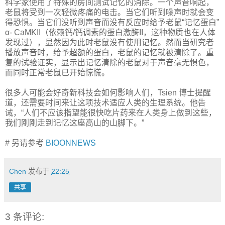
科学家使用了特殊的房间测试记忆的消除。一个声音响起，
老鼠将受到一次轻微疼痛的电击。当它们听到噪声时就会变
得恐惧。当它们没听到声音而没有反应时给予老鼠“记忆蛋白”
α- CaMKII（依赖钙/钙调素的蛋白激酶II，这种物质也在人体
发现过），显然因为此时老鼠没有使用记忆。然而当研究者
播放声音时，给予超额的蛋白，老鼠的记忆就被清除了。重
复的试验证实，显示出记忆清除的老鼠对于声音毫无惧色，
而同时正常老鼠已开始惊慌。
很多人可能会好奇新科技会如何影响人们，Tsien 博士提醒
道，还需要时间来让这项技术适应人类的生理系统。他告
诫，“人们不应该指望能很快吃片药来在人类身上做到这些，
我们刚刚走到记忆这座高山的山脚下。”
# 另请参考
BIOONNEWS
Chen
发布于
22:25
共享
3 条评论: