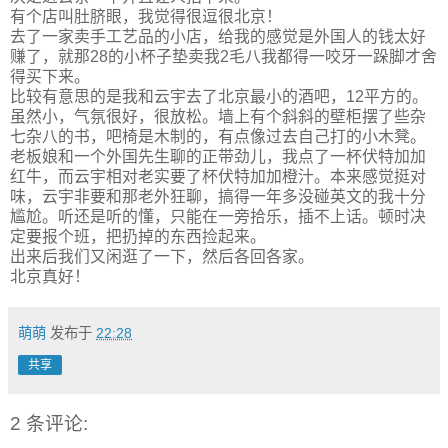
有个店叫肚脐眼，我觉得很逗很北京！
去了一家卖手工艺品的小店，给我的感觉是外国人的钱太好
赚了，就那28的小杯子垫卖我2毛八我都得一咬牙一跺脚才舍
得买下来。
比较有意思的是我和云宇去了北京最小的酒吧，12平方的。
虽然小，气氛很好，很放松。墙上有个斜斜的壁柜摆了些杂
七杂八的书，吧椅是木制的，有点像过去自己打的小木凳。
老板娘和一个外国先生聊的正带劲儿，我点了一杯伏特加加
红牛，而云宇相对老实要了杯伏特加加橙汁。本来感觉挺对
味，云宇非要和那老外狂聊，搞得一年多没碰英文的我十分
尴尬。听还是听的懂，只能在一旁拾乐，插不上话。顿时决
定要报个班，把扔掉的东西捡起来。
出来后我们又闲逛了一下，然后各回各家。
北京真好！
萌萌
发布于
22:28
共享
2 条评论: