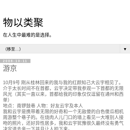
物以类聚
在人生中最难的是选择。
▼
2008-10-11
游京
10月9号 刚从桂林回来的我与我的红颜知己大云宇相见了。
介于太长时间不在首都，云宇决定带我参观一下首都的无限
风光（其实一直以来，首都给我的印象仅仅逗留在通州和西
单）
地点：南锣鼓巷 人物：好友云宇及本人
我和云宇是携带着无限的好奇和一个无敌傻的白色傻瓜相机
周游整个巷子的。在烧肉人儿门口的墙上看见一大堆别人接
吻的照片，还好异性居多，我和云宇犹豫很久最终没有勇气
决定进去亲一下并且让人拍下来。