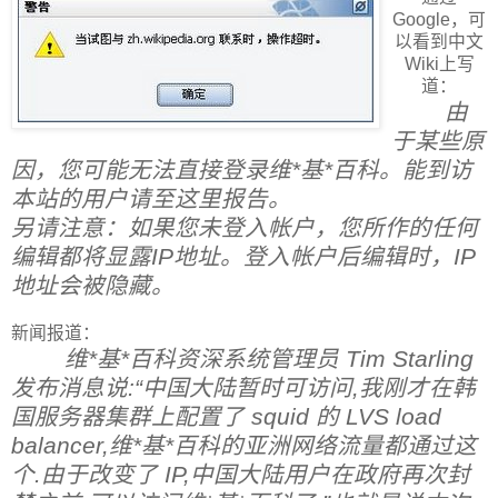
Google，可
以看到中文
Wiki上写
道：
由
于某些原
因，您可能无法直接登录维*基*百科。能到访
本站的用户请至这里报告。
另请注意：如果您未登入帐户，您所作的任何
编辑都将显露IP地址。登入帐户后编辑时，IP
地址会被隐藏。
新闻报道：
维*基*百科资深系统管理员 Tim Starling
发布消息说:“中国大陆暂时可访问,我刚才在韩
国服务器集群上配置了 squid 的 LVS load
balancer,维*基*百科的亚洲网络流量都通过这
个.由于改变了 IP,中国大陆用户在政府再次封