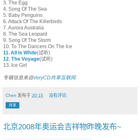
3. The Egg
4. Song Of The Sea
5. Baby Penguins
6. Attack Of The Killerbirds
7. Aurora Australia
8. The Sea Leopard
9. Song Of The Storm
10. To The Dancers On The Ice
11. All Is White
(试听)
12. The Voyage
(试听)
13. Ice Girl
专辑信息来自
VeryCD
共享互联网
Chen
发布于
20:15
没有评论:
共享
北京2008年奥运会吉祥物昨晚发布~