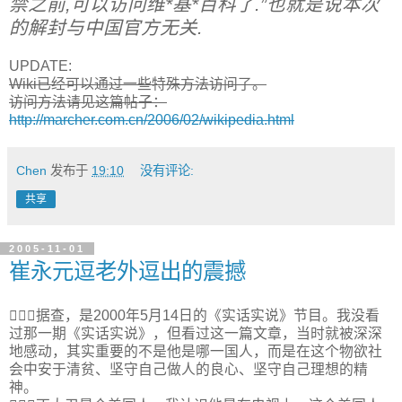
禁之前,可以访问维*基*百科了.”也就是说本次
的解封与中国官方无关.
UPDATE:
Wiki已经可以通过一些特殊方法访问了。
访问方法请见这篇帖子：
http://marcher.com.cn/2006/02/wikipedia.html
Chen
发布于
19:10
没有评论:
共享
2005-11-01
崔永元逗老外逗出的震撼
据查，是2000年5月14日的《实话实说》节目。我没看
过那一期《实话实说》，但看过这一篇文章，当时就被深深
地感动，其实重要的不是他是哪一国人，而是在这个物欲社
会中安于清贫、坚守自己做人的良心、坚守自己理想的精
神。