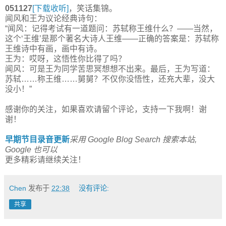
051127
[下载收听]
，笑话集锦。
闻风和王为议论经典诗句：
“闻风：记得考试有一道题问：苏轼称王维什么？——当然，
这个‘王维’是那个著名大诗人王维——正确的答案是：苏轼称
王维诗中有画，画中有诗。
王为：哎呀，这悟性你比得了吗？
闻风：可是王为同学苦思冥想想不出来。最后，王为写道：
苏轼……称王维……舅舅？不仅你没悟性，还充大辈，没大
没小！”
感谢你的关注，如果喜欢请留个评论，支持一下我啊！谢
谢！
早期节目录音更新
采用 Google Blog Search 搜索本站,
Google 也可以
更多精彩请继续关注！
Chen
发布于
22:38
没有评论:
共享