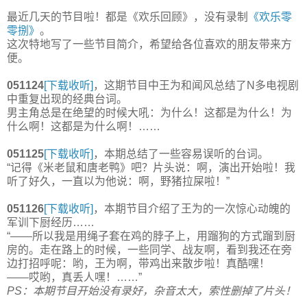
最近几天的节目啦！都是《欢乐回顾》，没有录制
《欢乐零
零捌》
。
这次特地写了一些节目简介，希望给各位喜欢的朋友带来方
便。
051124
[下载收听]
，这期节目中王为和闻风总结了N多电视剧
中重复出现的经典台词。
男主角总是在绝望的时候大吼：为什么！这都是为什么！为
什么啊！这都是为什么啊！……
051125
[下载收听]
，本期总结了一些容易误听的台词。
“记得《米老鼠和唐老鸭》吧？片头说：啊，演出开始啦！我
听了好久，一直以为他说：啊，野猪拉屎啦！”
051126
[下载收听]
，本期节目介绍了王为的一次惊心动魄的
军训下厨经历……
“——所以我是用绳子套在鸡的脖子上，用蹓狗的方式蹓到厨
房的。走在路上的时候，一些同学、战友啊，看到我还在旁
边打招呼呢：哟，王为啊，带鸡出来散步啦！真酷嘿！
——哎哟，真丢人嘿！……”
PS：本期节目开始没有录好，杂音太大，索性删掉了片头！