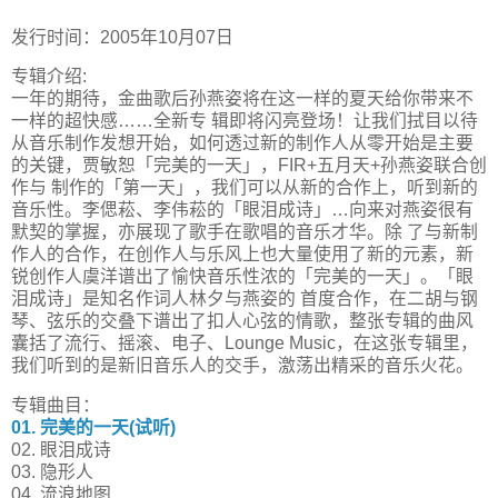
发行时间：2005年10月07日
专辑介绍:
一年的期待，金曲歌后孙燕姿将在这一样的夏天给你带来不
一样的超快感……全新专 辑即将闪亮登场！让我们拭目以待
从音乐制作发想开始，如何透过新的制作人从零开始是主要
的关键，贾敏恕「完美的一天」，FIR+五月天+孙燕姿联合创
作与 制作的「第一天」，我们可以从新的合作上，听到新的
音乐性。李偲菘、李伟菘的「眼泪成诗」…向来对燕姿很有
默契的掌握，亦展现了歌手在歌唱的音乐才华。除 了与新制
作人的合作，在创作人与乐风上也大量使用了新的元素，新
锐创作人虞洋谱出了愉快音乐性浓的「完美的一天」。「眼
泪成诗」是知名作词人林夕与燕姿的 首度合作，在二胡与钢
琴、弦乐的交叠下谱出了扣人心弦的情歌，整张专辑的曲风
囊括了流行、摇滚、电子、Lounge Music，在这张专辑里，
我们听到的是新旧音乐人的交手，激荡出精采的音乐火花。
专辑曲目：
01. 完美的一天(试听)
02. 眼泪成诗
03. 隐形人
04. 流浪地图