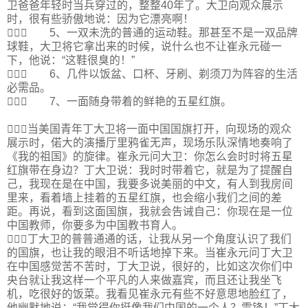
卫爸爸年轻时当兵穿过的，整整40年了。大卫向观众展示
时，很有些骄傲地说：因为它漂亮啊！
 5、一双未洗的普通的运动鞋。那甚至不是一双品牌
球鞋，大卫将它拿出来的时候，说什么也不让崔永元碰一
下，他说：“这鞋很臭的！”
 6、几件以饭盆、口杯、牙刷、剃须刀为阵容的生活
必需品。
 7、一面随身带着的鲜艳的五星红旗。
当美国青年丁大卫将一面中国国旗打开，向现场的观众
展示时，偌大的演播厅里鸦雀无声，现场乐队深情地奏响了
《我的祖国》的旋律。崔永元问大卫：你怎么会时时将五星
红旗带在身边？丁大卫说：我时时带着它，就是为了提醒自
己，我现在是在中国，我要多说美丽的中文，有人到我房间
里来，看着墙上挂着的五星红旗，也会缩小我们之间的差
距。再说，看到这面国旗，我就会告诫自己：你现在是一位
中国教师，你要多为中国教书育人。
丁大卫的普普通通的话，让我从另一个角度认识了我们
的国旗，也让我的眼泪不听话地掉下来。当崔永元问丁大卫
在中国感觉苦不苦时，丁大卫说，很好的，比如这次你们中
央台就让我这样一个平凡的人来做嘉宾，而且还让我坐飞
机，吃很好的饭菜。我看见崔永元有些不好意思地脸红了，
他幽默地说：“我觉得你挺像我们中国的一个人？雷锋！”丁大