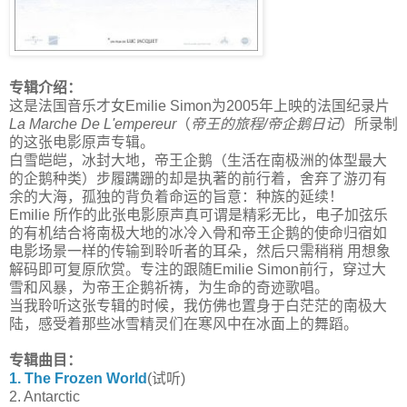
专辑介绍：
这是法国音乐才女Emilie Simon为2005年上映的法国纪录片
La Marche De L'empereur
（
帝王的旅程/帝企鹅日记
）所录制
的这张电影原声专辑。
白雪皑皑，冰封大地，帝王企鹅（生活在南极洲的体型最大
的企鹅种类）步履蹒跚的却是执著的前行着，舍弃了游刃有
余的大海，孤独的背负着命运的旨意：种族的延续！
Emilie 所作的此张电影原声真可谓是精彩无比，电子加弦乐
的有机结合将南极大地的冰冷入骨和帝王企鹅的使命归宿如
电影场景一样的传输到聆听者的耳朵，然后只需稍稍 用想象
解码即可复原欣赏。专注的跟随Emilie Simon前行，穿过大
雪和风暴，为帝王企鹅祈祷，为生命的奇迹歌唱。
当我聆听这张专辑的时候，我仿佛也置身于白茫茫的南极大
陆，感受着那些冰雪精灵们在寒风中在冰面上的舞蹈。
专辑曲目：
1. The Frozen World
(试听)
2. Antarctic