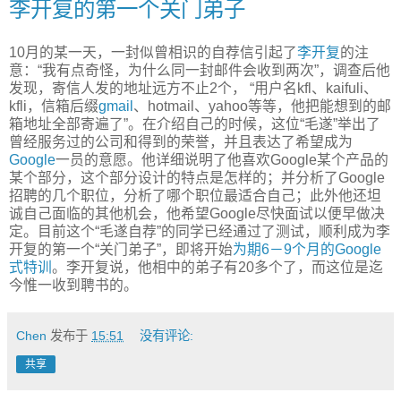
李开复的第一个关门弟子
10月的某一天，一封似曾相识的自荐信引起了
李开复
的注
意：“我有点奇怪，为什么同一封邮件会收到两次”，调查后他
发现，寄信人发的地址远方不止2个， “用户名kfl、kaifuli、
kfli，信箱后缀
gmail
、hotmail、yahoo等等，他把能想到的邮
箱地址全部寄遍了”。在介绍自己的时候，这位“毛遂”举出了
曾经服务过的公司和得到的荣誉，并且表达了希望成为
Google
一员的意愿。他详细说明了他喜欢Google某个产品的
某个部分，这个部分设计的特点是怎样的；并分析了Google
招聘的几个职位，分析了哪个职位最适合自己；此外他还坦
诚自己面临的其他机会，他希望Google尽快面试以便早做决
定。目前这个“毛遂自荐”的同学已经通过了测试，顺利成为李
开复的第一个“关门弟子”，即将开始
为期6－9个月的Google
式特训
。李开复说，他相中的弟子有20多个了，而这位是迄
今惟一收到聘书的。
Chen
发布于
15:51
没有评论:
共享