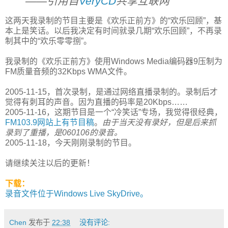
——引用自
VeryCD
共享互联网
这两天我录制的节目主要是《欢乐正前方》的“欢乐回顾”，基
本上是笑话。以后我决定有时间就录几期“欢乐回顾”，不再录
制其中的“欢乐零零捌”。
我录制的《欢乐正前方》使用Windows Media编码器9压制为
FM质量音频的32Kbps WMA文件。
2005-11-15，首次录制，是通过网络直播录制的。录制后才
觉得有刺耳的声音。因为直播的码率是20Kbps……
2005-11-16，这期节目是一个“冷笑话”专场，我觉得很经典，
FM103.9网站上有节目稿
。
由于当天没有录好，但是后来抓
录到了重播，是060106的录音。
2005-11-18，今天刚刚录制的节目。
请继续关注以后的更新！
下载：
录音文件位于Windows Live SkyDrive。
Chen
发布于
22:38
没有评论: