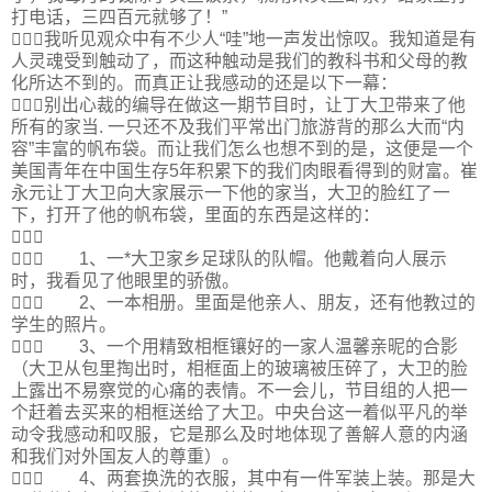
打电话，三四百元就够了！”
我听见观众中有不少人“哇”地一声发出惊叹。我知道是有
人灵魂受到触动了，而这种触动是我们的教科书和父母的教
化所达不到的。而真正让我感动的还是以下一幕：
别出心裁的编导在做这一期节目时，让丁大卫带来了他
所有的家当. 一只还不及我们平常出门旅游背的那么大而“内
容”丰富的帆布袋。而让我们怎么也想不到的是，这便是一个
美国青年在中国生存5年积累下的我们肉眼看得到的财富。崔
永元让丁大卫向大家展示一下他的家当，大卫的脸红了一
下，打开了他的帆布袋，里面的东西是这样的：

 1、一*大卫家乡足球队的队帽。他戴着向人展示
时，我看见了他眼里的骄傲。
 2、一本相册。里面是他亲人、朋友，还有他教过的
学生的照片。
 3、一个用精致相框镶好的一家人温馨亲昵的合影
（大卫从包里掏出时，相框面上的玻璃被压碎了，大卫的脸
上露出不易察觉的心痛的表情。不一会儿，节目组的人把一
个赶着去买来的相框送给了大卫。中央台这一着似平凡的举
动令我感动和叹服，它是那么及时地体现了善解人意的内涵
和我们对外国友人的尊重）。
 4、两套换洗的衣服，其中有一件军装上装。那是大