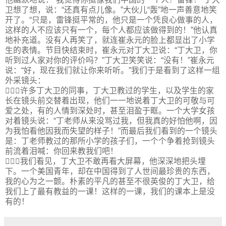
卫想了想，说：“还真有点儿像。”大伙儿“轰”地一声善意地笑
开了。“只是，雷锋挺平常的，他只是一个凭良心做事的人，
这样的人不应该只有一个，每个人都应该做得到的！”他认真
地补充道。没有人再笑了，就连崔永元的脸上都显出了小学
生的表情。节目快结束时，崔永元对丁大卫说：“丁大卫，你
听到过人家对你的评价吗？”丁大卫笑笑说：“没有！”崔永元
说：“好，现在我们就让你来听听。”我们于是看到了这样一组
外采镜头：
许多丁大卫的同事，丁大卫教过的学生，以及学生的家
长在镜头前交替着出现，他们一一地说着丁大卫的可敬与可
爱之处，有的人情到深处时，甚至泪盈于眶。一个大学女孩
对着镜头说：“丁老师从来没骂过我，但我真的好怕他啊，因
为我怕看他因我而失望的样子！”而最后我们看到的一个镜头
是：丁老师教过的那所小学的孩子们，一个个争着抢到镜头
前流着泪喊：你回来教我们吧！
我们看见，丁大卫不敢再看大屏幕，他深深地把头埋
下。一个美国青年，却在中国得到了人世间最珍贵的东西，
我的心为之一颤。朴素的平凡的甚至不很英俊的丁大卫，给
我们上了最有教益的一课！这样的一课，我们的课本上是没
有的！