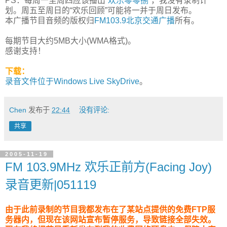
PS：每周一至周四应该播出“
欢乐零零捌
”，我没有录制计
划。周五至周日的“欢乐回顾”可能将一并于周日发布。
本广播节目音频的版权归
FM103.9北京交通广播
所有。
每期节目大约5MB大小(WMA格式)。
感谢支持！
下载：
录音文件位于Windows Live SkyDrive
。
Chen
发布于
22:44
没有评论:
共享
2005-11-19
FM 103.9MHz 欢乐正前方(Facing Joy)
录音更新|051119
由于此前录制的节目我都发布在了某站点提供的免费FTP服
务器内，但现在该网站宣布暂停服务，导致链接全部失效。