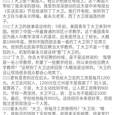
丁大卫是个美国人。我认识他是在电视上。这个美国人
带给了我深深的感动。我受到深深感动的这天是中央电视台
《实话实说》节目组请到了丁大卫。我打开电视，就听到丁
大卫在与崔永元唠嗑。崔永元老笑，而丁大卫很诚恳的样
子。
丁大卫的故事是这样的：5年前，美国青年丁大卫来到中
国。他到了中国一所最普通的郊区小学教学。这个美国青年
因为做人与教学深得人的喜欢，后来居然当上了校长。大概
是1998年底，想到中国西部去看一看的丁大卫到了甘肃兰
州。他到西北民族学院应聘当大学教师。丁大卫不是一个能
侃的人，机智的崔永元是这样“套”丁大卫的。
“丁大卫，你去大学应聘的时候，是不是这样说的：‘我曾
是一名小学教师，积累了一些教学经验，所以来你校应聘大
学教师？’”没想到丁大卫这样回答:“大概就是这样的。”大卫的
话让现场很多观众都会心地笑了。
更有意思的还在后头。学校给大卫定的工资是每月1200
元。大卫去问别人，1200元在兰州是不是很高了？别人说，
是算高了。于是，大卫主动找到学校，让人把工资降到900
元。学校一再坚持，大卫不让，说：怎么也不能超过1000
元。最后，学校给他每月950元。这段经历本来很好笑，但是
我注意到现场没一个人笑。
崔永元问：“大卫，你每月工资够用吗？”大卫说：“够
了，我每月的钱除了买些饭票，就用来买些邮票，给家里打