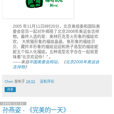
2005 年11月11日8时20分，北京奥组委和国际奥
委会官员一起对外揭晓了北京2008年奥运会吉祥
物。最终入选的是：奥林匹克圣火形象的福娃欢
欢、 大熊猫形象的福娃晶晶、鱼形象的福娃贝
贝、藏羚羊形象的福娃迎迎和燕子造型的福娃妮
妮五个拟人化福娃。五种造型名字合在一起就意
味着“北京欢迎你！” 。
——来自
中国奥委会网站
，《
北京2008年奥运会
吉祥物
》
Chen
发布于
18:02
没有评论:
共享
2005-11-11
孙燕姿 - 《完美的一天》