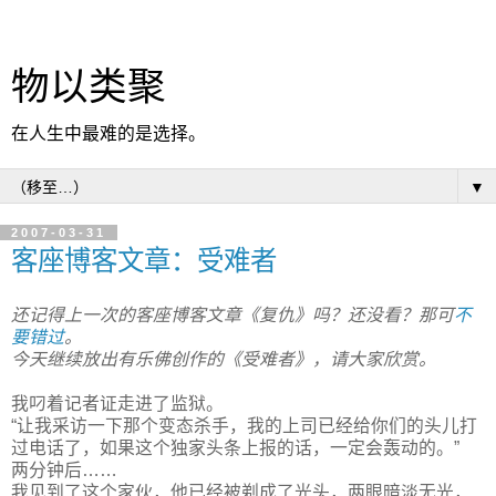
物以类聚
在人生中最难的是选择。
▼
2007-03-31
客座博客文章：受难者
还记得上一次的客座博客文章《复仇》吗？还没看？那可
不
要错过
。
今天继续放出有乐佛创作的《受难者》，请大家欣赏。
我叼着记者证走进了监狱。
“让我采访一下那个变态杀手，我的上司已经给你们的头儿打
过电话了，如果这个独家头条上报的话，一定会轰动的。”
两分钟后……
我见到了这个家伙，他已经被剃成了光头，两眼暗淡无光，