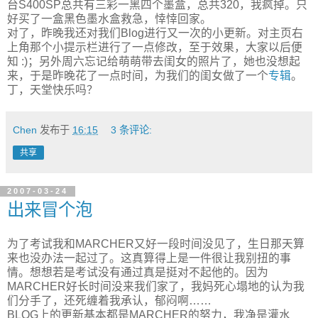
台S400SP总共有三彩一黑四个墨盒，总共320，我疯掉。只
好买了一盒黑色墨水盒救急，悻悻回家。
对了，昨晚我还对我们Blog进行又一次的小更新。对主页右
上角那个小提示栏进行了一点修改，至于效果，大家以后便
知 :)；另外周六忘记给萌萌带去闺女的照片了，她也没想起
来，于是昨晚花了一点时间，为我们的闺女做了一个
专辑
。
丁，天堂快乐吗？
Chen
发布于
16:15
3 条评论:
共享
2007-03-24
出来冒个泡
为了考试我和MARCHER又好一段时间没见了，生日那天算
来也没办法一起过了。这真算得上是一件很让我别扭的事
情。想想若是考试没有通过真是挺对不起他的。因为
MARCHER好长时间没来我们家了，我妈死心塌地的认为我
们分手了，还死缠着我承认，郁闷啊……
BLOG上的更新基本都是MARCHER的努力，我净是灌水