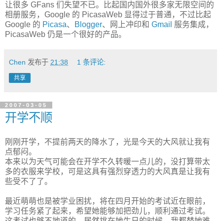
让很多 GFans 们失望不已。比起国内国外很多家无限空间的
相册服务，Google 的 PicasaWeb 显得过于普通，不过比起
Google 的
Picasa
、
Blogger
、网上冲印和
Gmail
服务集成，
PicasaWeb 仍是一个很好的产品。
Chen
发布于
21:38
1 条评论:
共享
2007-03-05
开学不顺
刚刚开学，不提前两天的降水了，光是今天的大风就让我有
点郁闷。
本来以为天气可能会在开学不久转暖一点儿的，没打算带太
多的衣服来学校，可是这具有强烈穿透力的大风真是让我有
些受不了了。
最近萌萌也是被学业困扰，将在四月开始的考试近在眼前，
学习任务紧了起来，希望她能够加把劲儿，顺利通过考试。
这考试也够不地道的，居然挑在她生日的时候，我都替她难