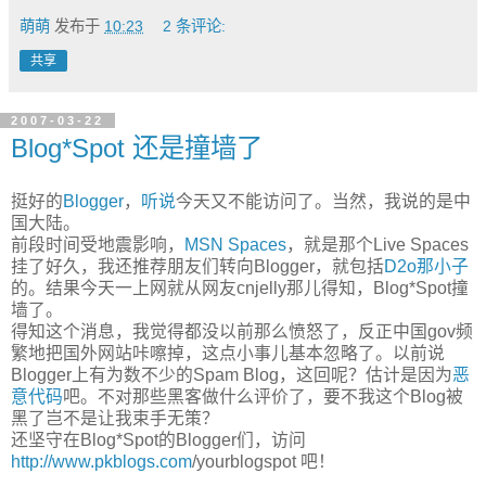
萌萌
发布于
10:23
2 条评论:
共享
2007-03-22
Blog*Spot 还是撞墙了
挺好的
Blogger
，
听说
今天又不能访问了。当然，我说的是中
国大陆。
前段时间受地震影响，
MSN Spaces
，就是那个Live Spaces
挂了好久，我还推荐朋友们转向Blogger，就包括
D2o那小子
的。结果今天一上网就从网友cnjelly那儿得知，Blog*Spot撞
墙了。
得知这个消息，我觉得都没以前那么愤怒了，反正中国gov频
繁地把国外网站咔嚓掉，这点小事儿基本忽略了。以前说
Blogger上有为数不少的Spam Blog，这回呢？估计是因为
恶
意代码
吧。不对那些黑客做什么评价了，要不我这个Blog被
黑了岂不是让我束手无策？
还坚守在Blog*Spot的Blogger们，访问
http://www.pkblogs.com
/yourblogspot 吧！