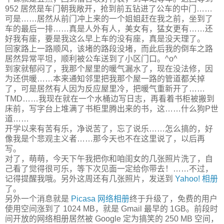
952 居然是车门朝我敞开，抢到前五钻进了公车的中门……
可是……居然从前门冲上来的一个姐姐赶在我之前，坐到了
车的最后一排……真是人外有人，美女有，猛女更有……还
好我有座，要是我这么早上车的没有座，真是没天理了。
回家路上一路顺风，该堵的路段没堵，而此后我的倒车之路
居然异常平坦，顺利被公车送到了小区门口。^o^
到家就郁闷了，我那个屋里的暖气漏水了，现在没法修，因
为还供暖……本来通知邻里把我那个屋一路的管道都关掉
了，可是居然有人因为反应屋里冷，把暖气重新开了……
TMD……我现在就在一个水桶边写日志，再看着书柜被搬到
床前，写字台上堆满了书柜里腾出来的书，这……什么狗P世
道……
开学以来有苦有乐，净说苦了，忘了说乐……怎么搞的，好
像我是个悲观主义者……那今天也不在这里说了，以后再
写。
对了，萌萌，今天下午我把你和咱闺女的几张照片洗了，自
己看了觉得很可乐，等下次见面一定给你带去！……不过，
记得提醒我哦。另外这周还有几张照片，发送到
Yahoo! 相册
了。
另外一个消息就是
Picasa 网络相册
终于升级了，免费的用户
使用空间涨到了 1024 MB，就是 Gmail 最早的 1GB。前段时
间开放的网络相册居然被 Google 定为搞笑的 250 MB 空间，