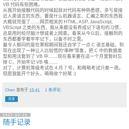
VB 代码有些困难。
从我开始接触代码的时候起就对代码有种熟悉感，多亏是接
近人类语言的东西，要是什么机器语言、汇编之类的东西我
大概就完蛋了……网页相关的 HTML, ASP, JavaScript,
VBScript 之类的东西，我从来都没有养成记下语句的习惯，
总是用时绞尽脑汁想或者上网查。看来从今以后，接触到的
东西都要学着牢牢记下，以备不时之需。
最令人郁闷的是在寒假期间我还自学了一点 C 语言基础，到
现在出现了一种让人比较慌的“串种”现象，把 C 中的数据类
型和用法套到了 VB 中……现在看来要在这一个月里暂时忘
掉 C，开始牢记 VB 咯……
对了，计算机等级考试在 4 月 7 号，和萌萌考试只差一周。
但愿我能开个好头，萌萌收个好尾 :)
Chen
发布于
15:41
1 条评论:
共享
2007-03-10
随手记录