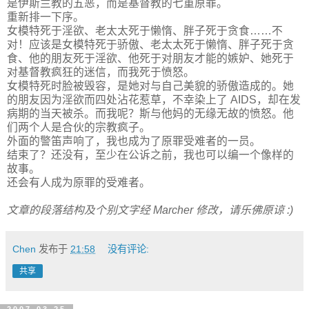
是伊斯兰教的五恶，而是基督教的七重原罪。
重新排一下序。
女模特死于淫欲、老太太死于懒惰、胖子死于贪食……不
对！应该是女模特死于骄傲、老太太死于懒惰、胖子死于贪
食、他的朋友死于淫欲、他死于对朋友才能的嫉妒、她死于
对基督教疯狂的迷信，而我死于愤怒。
女模特死时脸被毁容，是她对与自己美貌的骄傲造成的。她
的朋友因为淫欲而四处沾花惹草，不幸染上了 AIDS，却在发
病期的当天被杀。而我呢？斯与他妈的无缘无故的愤怒。他
们两个人是合伙的宗教疯子。
外面的警笛声响了，我也成为了原罪受难者的一员。
结束了？还没有，至少在公诉之前，我也可以编一个像样的
故事。
还会有人成为原罪的受难者。
文章的段落结构及个别文字经 Marcher 修改，请乐佛原谅 :)
Chen
发布于
21:58
没有评论:
共享
2007-03-25