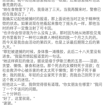
丝感激。我不知他是感激我给他一根烟，还是感激我听他这
番荒唐的话。
“她在食物里下了药，我昏迷了三天。当我再醒来时，警察已
经在我身边了。”
我确实记起他被捕时的报道，那上面说他当时正处于精神恍
惚的状态。如果说现在他看起来像吃了摇头丸一样，那他当
时的样子一定像注射了可卡因。
“也许你会惊讶我为什么没有上诉，那时因为她从她那些见鬼
的书里看到了一种可以麻痹人神经和四肢一个月之久的药。
而今天是我自由活动的第四天，也是上诉最后期限之后的第
九天。”
“罪犯被逮捕的时候，身体像一滩橡胶，此后二十八天里没有
进食。”我猛然想起报道里的一句话。
“她这样疯狂的做法，据说是缘于伊斯兰教的五恶——淫欲、
贪婪、懒惰、暴食和迷信。那个死去的女模特死于淫欲；在
社会救济中心被杀害的老太太死于懒惰；那个胖子死于暴
食；我的朋友、年轻的企业家死于贪婪；而我自己则死于对
这个教义的迷信。”
经他这么一说，我倒觉得很有道理。“你女朋友在哪里？”我问
了一个不该问的问题。
二十分钟后……
“好了，这里就是。”
“谢谢。”