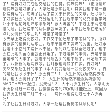
了！没有好好完成他交给我的任务，愧疚愧疚！（正所谓知
道愧疚就是好孩子，大家还是原谅我吧）其实我也不是一直
都没有写的，前阵子我写了篇关于长安乱的文章，还联系到
了好多社会问题呢！充分运用到了我近来学的马克思哲学呀
邓小平理论呀毛泽东思想呀！很大阵容的！不过由于网络连
接问题，我还没来的及保存就蒸发了，本来我还想在结尾加
点儿女情长的东西呢！可惜了可惜了！
今天早上吃得比较好，工作又不忙还忘了带考试的书，所以
有很多的精神儿写东西。近来单位降工资降的厉害，还好跟
我这个小临时工没什么牵扯，想到以后考试全通过了，也不
会在此地久留心里就更舒坦了。不过这样的事情，算是单位
里定级的大事了，就连平时嚼舌头的也不嚼了，开始嚼工资
了。八卦新闻烟消云散，我耳根也清静了许多。真好呀！
突然又想起生日的事了（本人转变话题一般比较突然），真
的是让我耿耿于怀！原因有三！1：大生日的我居然得去考
试，也太会挑日子了！2：大生日的居然不能跟妈咪爹的
MARCHER一起过，没天理！3：大十九岁生日的，人家阴历
阳历都能赶一块过，我偏偏得等到76岁时才能赶上，就因为
我农历生日是二月二十九……说什么也得活过七十六岁再
死！
为了让我生日能过好，大家一起帮我祈祷考试顺利吧！