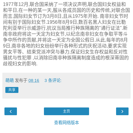
1977年12月,联合国采纳了一项决议声明,联合国妇女权益和
和平日,在一种的某一天,服从各成员国的历史和传统,对联合国
而言,国际妇女节订为3月8日,且从1975年开始. 南非妇女节时
间有别于国际妇女节.1956年8月9日,数百名黑人妇女在比勒
陀利亚举行示威游行,抗议当局推行种族隔离的"通行证法".新
南非政府将这一天定为妇女节,以纪念南非妇女在争取平等斗
争中所作的贡献,并将这一天定为全国公假日.从此,每年的8月
9日,南非各地的妇女纷纷举行各种形式的庆祝活动,要求实现
男女平等、结束党派冲突与暴力,保证妇女生存权益和反对性
骚扰与性犯罪 ,以消除旧南非种族隔离制度造成的根深蒂固的
歧视妇女的影响.
萌萌
发布于
08:16
3 条评论:
共享
‹
›
主页
查看网络版本