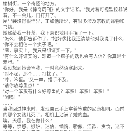
榆树街，一个奇怪的地方。
“你好，我是《惊奇周刊》的文字记者。”我对着可视监控器说
着，不一会儿，门打开了。
屋里装璜得很怪异，正如他所说，有很多涉及宗教的饰物和
书籍。
她递给我一杯茶，我下意识地用手挡了一下。
“怎么，他都告诉你了。”她好像比我还清楚他对我说了什么，
“你不会相信一个疯子吧。”
“嗯，事实上，我只是想证实一下。”
“有什么好证实的，难道一个疯子的话也会有人信？你真是个
笨蛋。”
我没想到她会骂我，一时竟然语塞起来。
“对不起，那个……打扰了。”
“哼，笨蛋。”又一声，措手不及。
“请你放尊重点！”
“对一个笨蛋有什么好尊重的？笨蛋！笨蛋！笨蛋！”
“闭嘴！”
……
当我回过神来时，发现自己手上拿着笨重的尼康相机。面前
的那个女孩儿死了。相机上沾满了她的血。
噢，天哪，我在做什么？
等等，愤怒、嫉妒、迷信、懒惰、骄傲、淫欲、贪食，这不