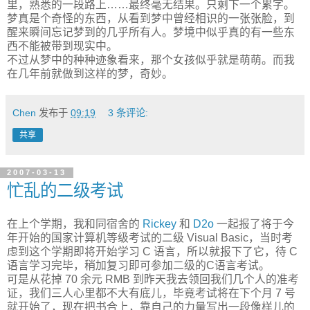
里，熟悉的一段路上……最终毫无结果。只剩下一个累字。
梦真是个奇怪的东西，从看到梦中曾经相识的一张张脸，到
醒来瞬间忘记梦到的几乎所有人。梦境中似乎真的有一些东
西不能被带到现实中。
不过从梦中的种种迹象看来，那个女孩似乎就是萌萌。而我
在几年前就做到这样的梦，奇妙。
Chen
发布于
09:19
3 条评论:
共享
2007-03-13
忙乱的二级考试
在上个学期，我和同宿舍的
Rickey
和
D2o
一起报了将于今
年开始的国家计算机等级考试的二级 Visual Basic，当时考
虑到这个学期即将开始学习 C 语言，所以就报下了它，待 C
语言学习完毕，稍加复习即可参加二级的C语言考试。
可是从花掉 70 余元 RMB 到昨天我去领回我们几个人的准考
证，我们三人心里都不大有底儿，毕竟考试将在下个月 7 号
就开始了，现在把书合上，靠自己的力量写出一段像样儿的