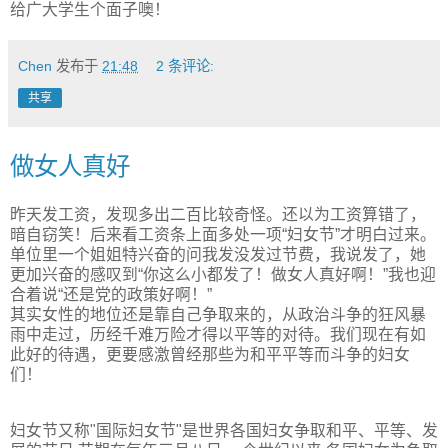
给广大学生个面子噢！
Chen
发布于
21:48
2 条评论:
共享
做女人真好
昨天发工资，发现多出二百比较奇怪。还以为工资算错了，
暗自窃笑！后来看工资条上面多处一项“妇女节”才明白过来。
单位里一个姐姐特兴奋的问我发没发过节费，我说发了，她
更加兴奋的感叹到“你这么小都发了！做女人真好啊！”我也迎
合着说“还是党的政策好啊！”
其实女性的地位还是靠自己争取来的，从政治斗争的狂风暴
雨中走过，历经千难万险才得以平等的对待。我们现在有如
此好的待遇，更要感激曾经那些为和平平等而斗争的妇女
们！
妇女节又称"国际妇女节"是世界各国妇女争取和平、平等、发