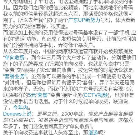
今天给萌萌打了个电话，电话里她提起了手机单向收费的事
儿。因为我们之间的短信比较频繁，而北京动感地带的号码
我以前的短信量轻易就超过五六百，那话费的价格也就很可
观了。所以去年我们办了两个
广东UP新势力
号码，体验着新
势力的3元短信套餐，很实惠。
而漫游加上长途的费用使得这对号码基本没有了一部“手机”应
有的“通话”功能，真正成了发短信的专用号码，让前段时间的
我们分别怀揣两部手机，弄得像个暴发户。
从去年年底开始，中国的两家移动运营商就开始被频繁提及
“
单向收费
”，到今年三月两个大户才有了些动作，分别把他们
旗下的子品牌弄成了所谓的单向收费，也就是传说中“只需”
“免费”交N两银子实现“单向收费”，按运营商的时髦话说就是
“套餐业务”
。虽然你可以把你的手机当成一个随便接电话的
“对讲机”，但是你也得每月掏银子买“套餐”，弄了半天还是原
来的老样子，无奈。而我们使用的广东号码还没有实现北京
联通那样的
5元“套餐”
“免费”接听业务(
CCTV视频
)，也就还是
没法把手机当电话用。对于什么时候能单向收费，联通说
了，
今年内
。
Donews上说
：
更早之前，2000年底，信息产业部等各部委
就已达成共识，准备将手机双向收费改为单向收费。
这都六
年多了，我们还没用到真正的“单向收费”。
关于单向收费这事就让人头疼至此，那
漫游
呢？