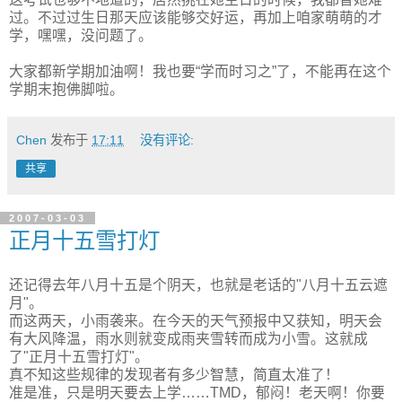
过。不过过生日那天应该能够交好运，再加上咱家萌萌的才
学，嘿嘿，没问题了。
大家都新学期加油啊！我也要“学而时习之”了，不能再在这个
学期末抱佛脚啦。
Chen
发布于
17:11
没有评论:
共享
2007-03-03
正月十五雪打灯
还记得去年八月十五是个阴天，也就是老话的"八月十五云遮
月"。
而这两天，小雨袭来。在今天的天气预报中又获知，明天会
有大风降温，雨水则就变成雨夹雪转而成为小雪。这就成
了"正月十五雪打灯"。
真不知这些规律的发现者有多少智慧，简直太准了！
准是准，只是明天要去上学……TMD，郁闷！老天啊！你要