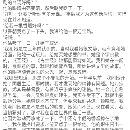
剧的台词好吗？”
他的眼睛由亮变暗，然后朝我眨了一下。
“好吧，让我听听你有多无辜。”事后我才为这句话后悔，可惜
现在并不知道。
“给我一根香烟好吗？”
狱警朝我点了一下头，我递给他一根万宝路。
“谢谢。”
他猛吸了一口，开始了叙述。
“我和她是在三年前认识的，当时我看她很文静，就有意和她
见面，陪她一起玩儿，给她买她想要的书。她是个学宗教
的，《圣经》、《古兰经》她都能倒背如流。我和她在一起
时，最惬意的事，就是和她背靠背，听她讲经文里的故事。”
他的眼神随着烟头的火光一起，忽亮忽暗。
“我哪里知道，那是个不罪恶的开始。一年半以前，我同她开
始了同居生活，那时候，我才发现她的精神有问题。她对宗
教，尤其是基督教，有着近乎于疯狂的迷信。她一会儿自称
是圣母，一会儿又称是夏娃转生。我实在受不了，就提出要
跟她分手。她爽快地答应了，但要求我们共进一顿晚餐。我
笑着问她这是不是最后的晚餐，她笑而不答。现在看来，我
当初猜对了，那时我在自由世界的最后一餐。”
他因为激动而哆嗦了一下，手中还有半截的香烟掉在了地
上。我在他提出要求之前又点了一根给他。他的眼中闪出一