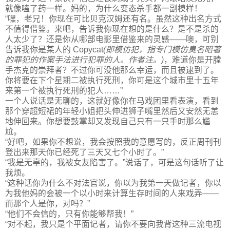
就像嗑了药一样。妈的，为什么变态杀手都一副模样！
“嘿，老兄！你现在可比贝克汉姆还有名。虽然这种出名方式
不值得借鉴。来吧，告诉我你现在想的是什么？是不是杀的
人太少了？还是你从哪部电影里借鉴来的灵感——噢，可别
告诉我你是某人的 Copycat
(即模仿犯，指专门模仿臭名昭著
的罪犯的作案手法进行犯罪的人。作者注。)
，难道你是开膛
手杰克的崇拜者？不过你可没他那么幸运，而且被逮到了。
你将要在下个星期二被执行死刑，你可是这个城市里十五年
来第一个被执行死刑的犯人……”
一个人说话是无聊的，这就好像你在马戏团里看表演，看到
那个穿超短裙的年轻小姐把头伸进狮子嘴里然后又安然无恙
地伸回来。你想要鼓掌却又发现自己只有一只手时那么尴
尬。
“好吧，如果你不想说，我会按照我的意愿写的，反正周刊刊
登出来那天你已经死了三天又七个小时了。”
“我是无辜的，我被女友陷害了。”说话了，可是这句话听了让
我烦。
“这种话你为什么不对法官说，你以为我第一天做记者，你以
为我他妈的会被一个以小时来计算生存时间的人来戏弄——
而那个人是你，对吗？”
“他们不会信的，只有你能够帮我！”
“对不起，我只是个平面记者，请你不要向我背这种三流电视