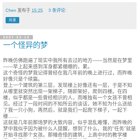
Chen
发布于
15:25
3 条评论:
共享
2007-03-14
一个怪异的梦
昨晚仿佛跑遍了现实中我所有去过的地方――当然是在梦里
――早上起来感到浑身都紧绷绷的，累。
这个奇怪的梦我记得曾经在我几年前的晚上进行过，而昨晚
好像只是个续篇。
登上一个建筑的第三层，发现楼上好像还有一层，于是不知
从哪里就突然出现一架梯子，随即架好，爬到四楼。在四
楼，似乎都是一些曾经相识的人，而唯独有一个女孩不曾相
见。经过了一段时间的不知所云的谈话，她不知为什么送给
了我一只小狗，再然后，就是我们一起爬下梯子，一起下
楼……
这就是几年前那场梦的大致内容，似乎混乱难懂，而昨晚的
梦中我似乎因为被什么人提醒，想到了什么，我的"任务"就是
开始寻找那个女孩。那幢奇怪的建筑，上高中时的教学楼