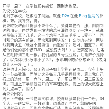
开学一周了，在学校颇有感慨，回到家也是。
先说说在学校。
刚到了学校，吃饭成了问题。就像
D2o
在他
Blog 里写的
那
样，难。我补充，挤。
要说吃饭难而且挤就不说什么了，关键是物价上涨，刚刚到
达的那天，居然发现一块钱的鸡蛋灌饼涨到了一块三，就说
鸡蛋每斤涨了几毛，这一个鸡蛋也涨三毛吧……受不了。同
时涨价的还有煎饼，两块涨到两块五；什么炒肉夹馍，两块
涨到两块五（就这个最离谱，肉涨价了？噢对，面涨了。可
是他们做的那个馍TMD一点没变大呀！）。更离谱的，油条
从五毛降到三毛一根。我们屋的 5 号豆豆说，油条降价是降
了，就是体积比原来小了 2/5，原来与降的价格成正比（这消
息让人一冷 -_-）。
课程也让人闹心，最闲的日子如上学期还是周二，仅有上午
的一节高数课。而除此之外每天几乎课程排满，算上我自己
报上的选修，周一六节，周二一节，周四两节，周三周五全
满。再加上下学期就要开的军事理论课，晚上的课大概要上
到九点半了。闹心！
再说说回家。
周五下午最后一节物理实验课，授课班就是我们一个班，34
个人，一眼望尽，一数即清，想逃课？哼哼，您瞧好吧。
下课就是五点，回到宿舍收好行装，到车站等车。这回等到