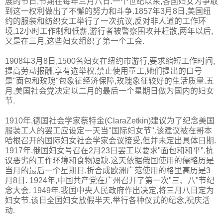
展的节日,节期在每年三月八日.一个世纪以来,各国妇女为争取
到这一权利做出了不懈的努力和斗争.1857年3月8日,美国纽
约的服装和纺织女工举行了一次抗议,反对非人道的工作环
境,12小时工作制和低薪,游行者被警察围攻并赶散,两年以后,
又是在三月,这些妇女组织了第一个工会.
1908年3月8日,1500名妇女在纽约市游行,要求缩短工作时间,
提高劳动报酬,享有选举权,禁止使用童工,她们提出的口号
是"面包和玫瑰"包象征经济保障,玫瑰象征较好的生活质量.五
月,美国社会党决定以二月的最后一个星期日做为国内的妇女
节.
1910年,德国社会学家蔡特金(ClaraZetkin)建议为了纪念美国
服装工人的罢工应设定一天当"国际妇女节".该建议被在哥本
哈根召开的国际妇女社会学家会议接受,但并未定出具体日期.
1917年,俄国妇女号召在2月23日罢工以要求"面包和和平",抗
议恶劣的工作环境和食物短缺.这天依据俄国使用的儒略历是
当月的最后一个星期日,折合成欧洲广范使用的格里高历是3
月8日. 1924年,中国共产党在广州召开了第一次"三、八"节纪
念大会. 1949年,我国中央人民政府作出决定,将三月八日定为
妇女节,该日全国妇女放假半天,举行各种仪式的纪念,祝庆活
动.