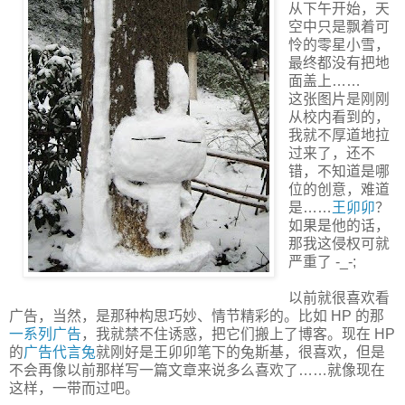
从下午开始，天
空中只是飘着可
怜的零星小雪，
最终都没有把地
面盖上……
这张图片是刚刚
从校内看到的，
我就不厚道地拉
过来了，还不
错，不知道是哪
位的创意，难道
是……
王卯卯
？
如果是他的话，
那我这侵权可就
严重了 -_-;
以前就很喜欢看
广告，当然，是那种构思巧妙、情节精彩的。比如 HP 的那
一系列广告
，我就禁不住诱惑，把它们搬上了博客。现在 HP
的
广告代言兔
就刚好是王卯卯笔下的兔斯基，很喜欢，但是
不会再像以前那样写一篇文章来说多么喜欢了……就像现在
这样，一带而过吧。