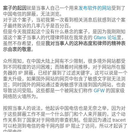
案子的起因
就是当事人自己一个用来
发布软件的网站
受到了
中国电信的屏蔽，无法浏览。
对于这个案子，当初我第一次看到相关消息后就感到这个案
子最终败诉的几率几乎是百分百。
但是今天我提起这个没有什么悬念的案子，是因为我刚刚知
道这个案子当事人的代理律师就在我常去的
Gfans 论坛
里，
虽然不存希望，但是
我对当事人的这种态度和律师的精神表
示由衷的敬意
。
众所周知，在中国大陆上网有不少限制，很多境外网站都受
到不同程度的访问困难；而随着时间推移，对于网站所在服
务器的 IP 屏蔽，已经扩展到了过滤关键字，这可以说是一个
重大升级，如果国外网站的网页中包含了敏感文字就无法浏
览；同时国外的网站通过查询敏感字连接到国内网站，也会
导致访问受阻。这些都是一个被网友们称作
GFW
的国家级
网络防火墙所为。
按照当事人的说法，他起诉中国电信也是无奈之举，因为对
于这些屏蔽工作不是一个什么部门和个人来开展的，这个动
作关系到了国家对于网络的审查机制。但是因为通过 tracert
可以检测到电信的骨干网内部 IP 阻止了访问，所以才起诉了
中国电信。