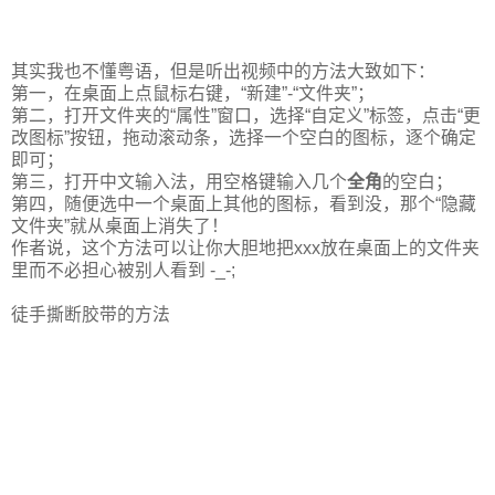
其实我也不懂粤语，但是听出视频中的方法大致如下：
第一，在桌面上点鼠标右键，“新建”-“文件夹”；
第二，打开文件夹的“属性”窗口，选择“自定义”标签，点击“更
改图标”按钮，拖动滚动条，选择一个空白的图标，逐个确定
即可；
第三，打开中文输入法，用空格键输入几个
全角
的空白；
第四，随便选中一个桌面上其他的图标，看到没，那个“隐藏
文件夹”就从桌面上消失了！
作者说，这个方法可以让你大胆地把xxx放在桌面上的文件夹
里而不必担心被别人看到 -_-;
徒手撕断胶带的方法