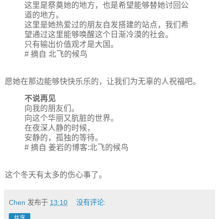
这里是祭奠她的地方，也是希望能够替她讨回公
道的地方。
这里是她热爱过的朋友自发搭建的站点，我们希
望通过这里能够唤醒这个日渐冷漠的社会。
只有输出价值观才是大国。
# 摘自
北飞的候鸟
愿她在那边能够快快乐乐的，让我们为无辜的人祝福吧。
不说再见
向我的朋友们。
向这个华丽又肮脏的世界。
在夜深人静的时候，
安静的，孤独的等待。
# 摘自
姜岩的博客:
北飞的候鸟
这个冬天有太多的伤心事了。
Chen
发布于
13:10
没有评论:
共享