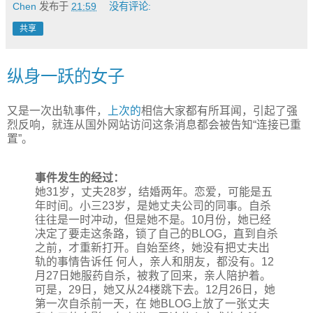
Chen
发布于
21:59
没有评论:
共享
纵身一跃的女子
又是一次出轨事件，
上次的
相信大家都有所耳闻，引起了强
烈反响，就连从国外网站访问这条消息都会被告知“连接已重
置”。
事件发生的经过：
她31岁，丈夫28岁，结婚两年。恋爱，可能是五
年时间。小三23岁，是她丈夫公司的同事。自杀
往往是一时冲动，但是她不是。10月份，她已经
决定了要走这条路，锁了自己的BLOG，直到自杀
之前，才重新打开。自始至终，她没有把丈夫出
轨的事情告诉任 何人，亲人和朋友，都没有。12
月27日她服药自杀，被救了回来，亲人陪护着。
可是，29日，她又从24楼跳下去。12月26日，她
第一次自杀前一天，在 她BLOG上放了一张丈夫