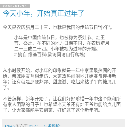
2008-01-30
今天小年，开始真正过年了
今天是农历腊月二十三，也就是我国的传统节日“小年”。
小年是中国传统节日，也被称为祭灶节、灶王
节、祭灶、在不同的地方日期不同，在农历腊月
二十三或二十四。小年被视为过年的开端。
# 摘自
维基百科
(欲访问请自行爬墙)
从小时候开始，对小年的印象就是一年中家里最热闹的开
始，亲戚朋友互相走访，大家热热闹闹地开始准备迎接新
年；还有就是那硬邦邦、甜滋滋、吃起来粘乎乎的糖瓜儿
了。
不管怎样，新年开始了，让我们好好珍惜一年中这个能和所
有家人团聚的日子！也希望老天爷还有灶王爷也能给点儿面
子，让大家都能平安到家、好好过了这个新年吧。
Chen
发布于
23:41
5 条评论: