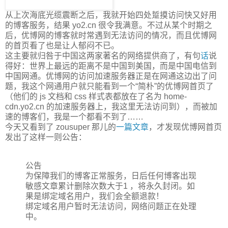
从上次海底光缆震断之后，我就开始四处踅摸访问快又好用
的博客服务，结果 yo2.cn 很令我满意。不过从某个时期之
后，优博网的博客就时常遇到无法访问的情况，而且优博网
的首页看了也是让人郁闷不已。
这主要就归咎于中国这两家著名的网络提供商了，有句
话
说
得好：世界上最远的距离不是中国到美国，而是中国电信到
中国网通。优博网的访问加速服务器正是在网通这边出了问
题，我这个网通用户就只能看到一个“简朴”的优博网首页了
（他们的 js 文档和 css 样式表都放在了名为 home-
cdn.yo2.cn 的加速服务器上，我这里无法访问到），而被加
速的博客们，我是一个都看不到了……
今天又看到了 zousuper 那儿的
一篇文章
，才发现优博网首页
发出了这样一则公告：
公告
为保障我们的博客正常服务，日后任何博客出现
敏感文章累计删除次数大于1 ，将永久封闭。如
果是绑定域名用户，我们会全额退款！
绑定域名用户暂时无法访问，网络问题正在处理
中。