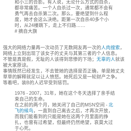
和小三的合影。有人说，无论什么方式的自杀，
都非常痛苦。一个人自杀过一次，通常都不会有
勇气再去自杀第二次。那么，要绝望到什么程
度，她才会这么决绝。距第一次自杀40多个小
时，从24楼跳下，走上不归路……
# 摘自
大旗
强大的网络力量再一次动员了无数网友再一次的
人肉搜索
，
网络上立刻出现了该女子的丈夫与其第三者的个人信息。
不管是真是假，无耻的人该得到悲惨的下场；
无辜的人
就该
被大家原谅。
事情既然已经发生，不去管她的选择是否正确，单是她丈夫
草草的解释就足以让人愤怒。她死后又是一轮财产之争。
等着吧，装B的人迟早受到惩罚。
1976 - 2007，31年，她在这个冬天选择了亲手结
束自己的生命。
在之前的两个月，她关闭了自己的MSN空间 -
北
飞的候鸟
，一直到自己离去之后，才再次开放，
而我们能看到的只能是她在这两个月里面的挣
扎，也曾有过希望，但最终仍然绝望，哀莫大过
于心死。