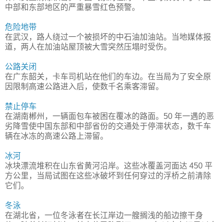
中部和东部地区的严重暴雪红色预警。
危险地带
在武汉，路人绕过一个被损坏的中石油加油站。当地媒体报
道，两人在加油站屋顶被大雪突然压塌时受伤。
公路关闭
在广东韶关，卡车司机站在他们的车边。在当局为了安全原
因限制高速公路进入后，使数千名乘客滞留。
禁止停车
在湖南郴州，一辆面包车被困在覆冰的路面。50 年一遇的恶
劣降雪使中国东部和中部省份的交通处于停滞状态，数千车
辆在冰冻的高速公路上滞留。
冰河
冰块漂流堆积在山东省黄河沿岸。这些冰覆盖河面达 450 平
方公里，当局试图在这些冰破坏到任何穿过的浮桥之前清除
它们。
冬泳
在湖北省，一位冬泳者在长江岸边一艘搁浅的船边擦干身