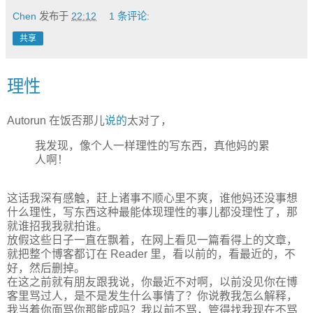
Chen
发布于
22:12
1 条评论:
共享
理性
Autorun 在饭否那儿
说的
太对了，
我发现，像个人一样理性的写东西，真他妈的累
人啊！
这话我深有感触，赶上诸事不顺心里不爽，谁他妈还没事想
什么理性，写东西这种最能体现理性的事儿都没理性了，那
就谁招我我就拍谁。
放假这些日子一直在飘着，在网上看见一篇看得上的文章，
就把整个博客都订在 Reader 里，看以前的，看最近的，不
好，然后删掉。
在这之前就有朋友跟我说，你最近不对啊，以前没见你在博
客里骂过人，是不是发生什么事情了？你说教我怎么解释，
我当着你面骂你那能成吗？我以前不骂，管得找我现在不骂