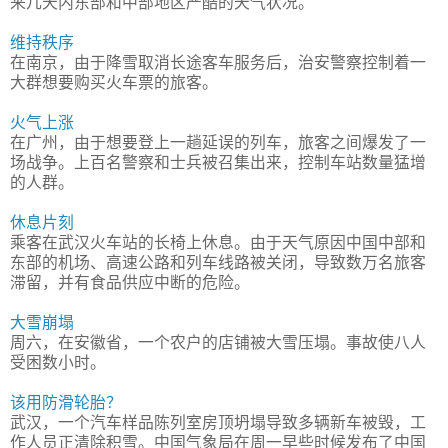
来几天内东部和中部地区严酷的天气状况。
维持秩序
在南京，由于降雪取消长途客车服务后，治安警察控制着一
大群想要购买火车票的旅客。
火气上涨
在广州，由于想要登上一趟延误的列车，旅客之间爆发了一
场战争。上百名警察和士兵被召集出来，控制车站数量猛增
的人群。
休息片刻
乘客在武汉火车站的长椅上休息。由于天气原因中国中部和
东部的机场、高速公路和列车线路被关闭，导致数万名旅客
滞留，并有食品供应中断的危险。
大雪崩塌
周六，在安徽省，一个农户的店铺被大雪压塌。事故使八人
受困数小时。
该用防滑轮胎？
武汉，一个汽车样品陈列室房顶坍塌导致多辆新车被毁，工
作人员正清除积雪。中国气象局在周一早些时候发布了中国