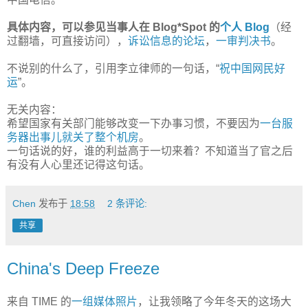
具体内容，可以参见当事人在 Blog*Spot 的
个人 Blog
（经
过翻墙，可直接访问），
诉讼信息的论坛
，
一审判决书
。
不说别的什么了，引用李立律师的一句话，“
祝中国网民好
运
”。
无关内容：
希望国家有关部门能够改变一下办事习惯，不要因为
一台服
务器出事儿就关了整个机房
。
一句话说的好，谁的利益高于一切来着？不知道当了官之后
有没有人心里还记得这句话。
Chen
发布于
18:58
2 条评论:
共享
China's Deep Freeze
来自 TIME 的
一组媒体照片
，让我领略了今年冬天的这场大