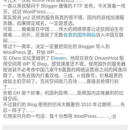
今儿又一次和 WordPress 擦肩而过……
一直以来就郁闷于 Blogger 缓慢的 FTP 发布，今天准备一咬
牙，试试 WordPress……
其实按说 yo2 这样的服务商真的很不错，国内的双线加速服
务器，如果绑定域名，一定是首选。
可是……偏偏是在中国……伟大的网络审查让这些网站生存
艰难……另外，还造就了无数
自宫的国外网站
进入中国互联
网……
等过个一两年，决定一定要把现在的 Blogger 导入到
WordPress 里，开始 WP……
在 Gfans 论坛里碰到了
Eleven
，他现在就在 DreamHost 租
用空间用 WP 写 Blog，感觉速度还不错，使用国外的服务器
按说就不必考虑中国几家牛B轰轰的网络运营商之间的网速问
题了，也免去国内打着双线、三线、n 线旗号，价格超贵的
虚拟主机空间了。百兆空间就几百块……直接去抢银行好
了……
合租 DH 是个好事，利国利民啊……拒绝国内这堆暴利的垃
圾空间。
不过我们的 Blog 使用的空间大概要到 2010 年过期吧……先
忍一阵子了……
引用宋丹丹的一句话：我十分想用 WordPress…… -_-|||