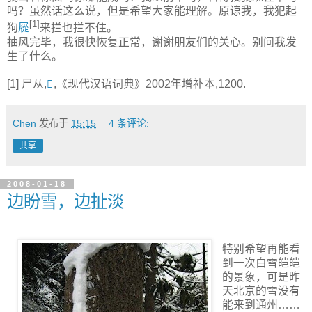
吗？虽然话这么说，但是希望大家能理解。原谅我，我犯起
[1]
狗
㞞
来拦也拦不住。
抽风完毕，我很快恢复正常，谢谢朋友们的关心。别问我发
生了什么。
[1] 尸从,
𪨙
,《现代汉语词典》2002年增补本,1200.
Chen
发布于
15:15
4 条评论:
共享
2008-01-18
边盼雪，边扯淡
特别希望再能看
到一次白雪皑皑
的景象，可是昨
天北京的雪没有
能来到通州……