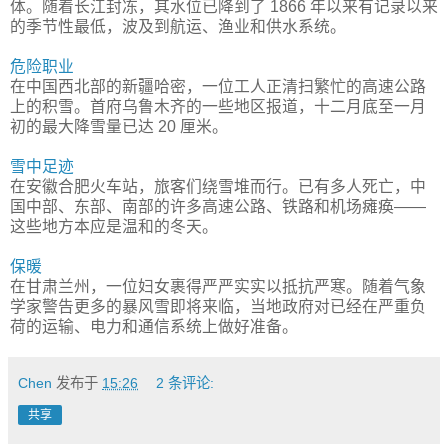
体。随着长江封冻，其水位已降到了 1866 年以来有记录以来
的季节性最低，波及到航运、渔业和供水系统。
危险职业
在中国西北部的新疆哈密，一位工人正清扫繁忙的高速公路
上的积雪。首府乌鲁木齐的一些地区报道，十二月底至一月
初的最大降雪量已达 20 厘米。
雪中足迹
在安徽合肥火车站，旅客们绕雪堆而行。已有多人死亡，中
国中部、东部、南部的许多高速公路、铁路和机场瘫痪——
这些地方本应是温和的冬天。
保暖
在甘肃兰州，一位妇女裹得严严实实以抵抗严寒。随着气象
学家警告更多的暴风雪即将来临，当地政府对已经在严重负
荷的运输、电力和通信系统上做好准备。
Chen
发布于
15:26
2 条评论:
共享