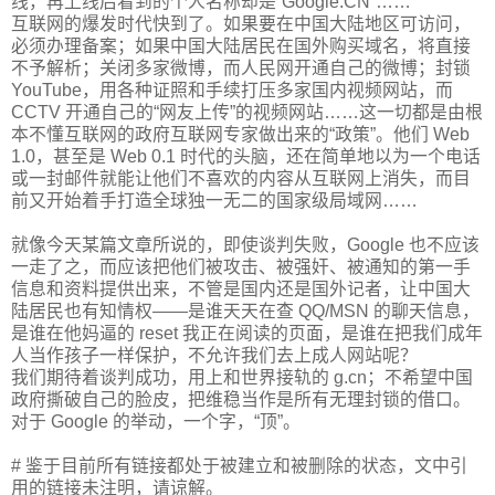
线，再上线后看到的个人名称却是“Google.CN”……
互联网的爆发时代快到了。如果要在中国大陆地区可访问，
必须办理备案；如果中国大陆居民在国外购买域名，将直接
不予解析；关闭多家微博，而人民网开通自己的微博；封锁
YouTube，用各种证照和手续打压多家国内视频网站，而
CCTV 开通自己的“网友上传”的视频网站……这一切都是由根
本不懂互联网的政府互联网专家做出来的“政策”。他们 Web
1.0，甚至是 Web 0.1 时代的头脑，还在简单地以为一个电话
或一封邮件就能让他们不喜欢的内容从互联网上消失，而目
前又开始着手打造全球独一无二的国家级局域网……
就像今天某篇文章所说的，即使谈判失败，Google 也不应该
一走了之，而应该把他们被攻击、被强奸、被通知的第一手
信息和资料提供出来，不管是国内还是国外记者，让中国大
陆居民也有知情权——是谁天天在查 QQ/MSN 的聊天信息，
是谁在他妈逼的 reset 我正在阅读的页面，是谁在把我们成年
人当作孩子一样保护，不允许我们去上成人网站呢？
我们期待着谈判成功，用上和世界接轨的 g.cn；不希望中国
政府撕破自己的脸皮，把维稳当作是所有无理封锁的借口。
对于 Google 的举动，一个字，“顶”。
# 鉴于目前所有链接都处于被建立和被删除的状态，文中引
用的链接未注明，请谅解。