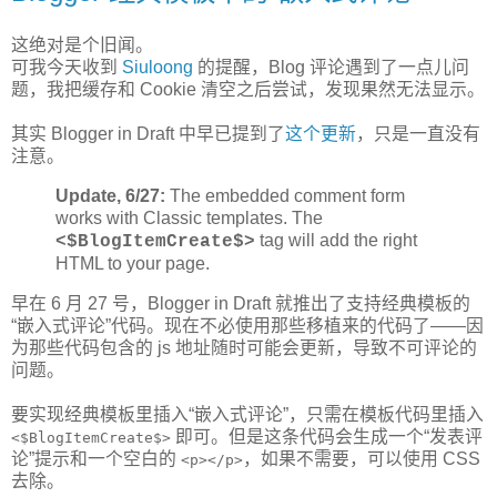
这绝对是个旧闻。
可我今天收到
Siuloong
的提醒，Blog 评论遇到了一点儿问
题，我把缓存和 Cookie 清空之后尝试，发现果然无法显示。
其实 Blogger in Draft 中早已提到了
这个更新
，只是一直没有
注意。
Update, 6/27:
The embedded comment form
works with Classic templates. The
tag will add the right
<$BlogItemCreate$>
HTML to your page.
早在 6 月 27 号，Blogger in Draft 就推出了支持经典模板的
“嵌入式评论”代码。现在不必使用那些移植来的代码了——因
为那些代码包含的 js 地址随时可能会更新，导致不可评论的
问题。
要实现经典模板里插入“嵌入式评论”，只需在模板代码里插入
即可。但是这条代码会生成一个“发表评
<$BlogItemCreate$>
论”提示和一个空白的
，如果不需要，可以使用 CSS
<p></p>
去除。