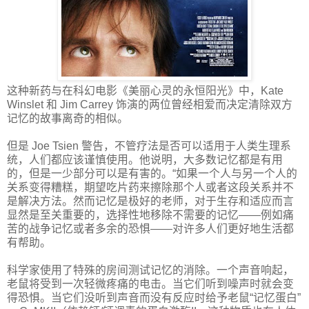
这种新药与在科幻电影《美丽心灵的永恒阳光》中，Kate
Winslet 和 Jim Carrey 饰演的两位曾经相爱而决定清除双方
记忆的故事离奇的相似。
但是 Joe Tsien 警告，不管疗法是否可以适用于人类生理系
统，人们都应该谨慎使用。他说明，大多数记忆都是有用
的，但是一少部分可以是有害的。“如果一个人与另一个人的
关系变得糟糕，期望吃片药来擦除那个人或者这段关系并不
是解决方法。然而记忆是极好的老师，对于生存和适应而言
显然是至关重要的，选择性地移除不需要的记忆——例如痛
苦的战争记忆或者多余的恐惧——对许多人们更好地生活都
有帮助。
科学家使用了特殊的房间测试记忆的消除。一个声音响起，
老鼠将受到一次轻微疼痛的电击。当它们听到噪声时就会变
得恐惧。当它们没听到声音而没有反应时给予老鼠“记忆蛋白”