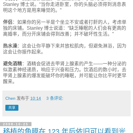
Stanley 博士说。“当你走进卧室，你的头脑必须得到消息表
明这个地方是用来睡觉的。”
伴侣
：如果你的另一半是个坐立不安或者打鼾的人，考虑单
独的床铺。Stanley 博士说道：“缺乏睡眠的人们会有更高的
离婚率，而分开床铺会得到改善；并不破坏性生活。”
热水澡
：这会让你平静下来并放松肌肉，但避免淋浴，因为
这会让你振作起来。
避免酒精
：酒精会促进去甲肾上腺素的产生——一种分泌的
似激素神经递质，响应于兴奋和压力。饮酒后的数小时，去
甲肾上腺素的爆发能破坏你的睡眠，并可能让你比平时更早
醒来。
Chen
发布于
10:14
3 条评论:
共享
2008-10-25
移植的角膜在 123 年后依旧可以看到光