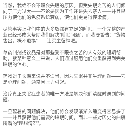
当然，我绝不会不理会失眠的原因。但受失眠之苦的人们倾
向于压力过大——不论是因为工作还是失去亲人——并且是
压力使他们的免疫系统衰弱，使他们更易得传染病。
尽管事实上我们中的大多数都有充足的睡眠，一个完整的产
业已经形成来帮助我们解决“睡眠问题”，而我要警告：“货物
售出，概不退换”——让买主留神吧。
草药制剂或饮品是对那些受不眠夜之苦的人有效的短期帮
助，就某种意义上来说，人们通过服用他们会重获得到完美
睡眠的信心。
药物对于长期来说并不适当，因为失眠并非生理问题——它
是心理问题，通常因压力引起。
治疗真正失眠症患者的唯一方法是解决他们清醒时遇到的问
题。
一旦醒着的问题解决，他们将会发现渐渐入睡变得容易多了
——并且获得他们需要的睡眠时间，而非一些对历史的曲解
所谓的“理想情况”。