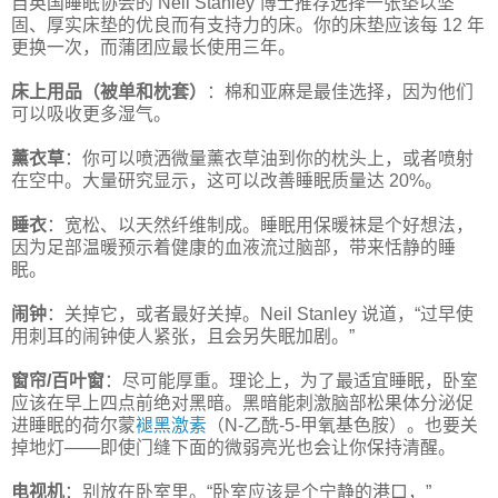
自英国睡眠协会的 Neil Stanley 博士推荐选择一张垫以坚
固、厚实床垫的优良而有支持力的床。你的床垫应该每 12 年
更换一次，而蒲团应最长使用三年。
床上用品（被单和枕套）
：棉和亚麻是最佳选择，因为他们
可以吸收更多湿气。
薰衣草
：你可以喷洒微量薰衣草油到你的枕头上，或者喷射
在空中。大量研究显示，这可以改善睡眠质量达 20%。
睡衣
：宽松、以天然纤维制成。睡眠用保暖袜是个好想法，
因为足部温暖预示着健康的血液流过脑部，带来恬静的睡
眠。
闹钟
：关掉它，或者最好关掉。Neil Stanley 说道，“过早使
用刺耳的闹钟使人紧张，且会另失眠加剧。”
窗帘/百叶窗
：尽可能厚重。理论上，为了最适宜睡眠，卧室
应该在早上四点前绝对黑暗。黑暗能刺激脑部松果体分泌促
进睡眠的荷尔蒙
褪黑激素
（N-乙酰-5-甲氧基色胺）。也要关
掉地灯——即使门缝下面的微弱亮光也会让你保持清醒。
电视机
：别放在卧室里。“卧室应该是个宁静的港口，”