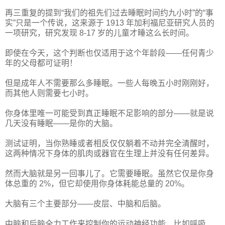
再三重复的提到“我们的祖先们过去睡眠时间约九小时”的“事
实”只是一个传说，这来源于 1913 年加利福尼亚研究人员的
一项研究，研究发现 8-17 岁的儿童才睡这么长时间。
即使在今天，这个判断也仅适用于这个年龄段——任何青少
年的父母都可证明！
但是成年人不需要那么多睡眠。一些人每晚五小时刚刚好，
而其他人则需要七小时。
你身体里唯一可能受到真正睡眠不足影响的部分——就是说
几天没有睡眠——是你的大脑。
测试证明，当你熟睡或者相反仅仅躺着不动并完全清醒时，
这两种情况下身体的肌肉或器官在生理上并没有任何差异。
然而大脑就是另一回事儿了。它需要睡眠。虽然它仅是你身
体总重的 2%，但它却使用你身体耗能总量的 20%。
大脑有三个主要部分——皮层、中脑和后脑。
中脑和后脑全力工作来控制你的运动神经功能，比如呼吸、