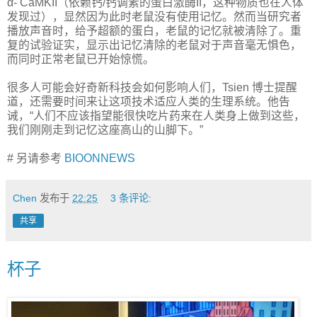
α- CaMKII（依赖钙/钙调素的蛋白激酶II，这种物质也在人体
发现过），显然因为此时老鼠没有使用记忆。然而当研究者
播放声音时，给予超额的蛋白，老鼠的记忆就被清除了。重
复的试验证实，显示出记忆清除的老鼠对于声音毫无惧色，
而同时正常老鼠已开始惊慌。
很多人可能会好奇新科技会如何影响人们，Tsien 博士提醒
道，还需要时间来让这项技术适应人类的生理系统。他告
诫，“人们不应该指望能很快吃片药来在人类身上做到这些，
我们刚刚走到记忆这座高山的山脚下。”
# 另请参考
BIOONNEWS
Chen
发布于
22:25
3 条评论:
共享
杯子