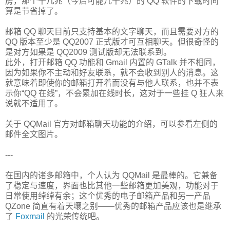
房，那个十几兆（今后可能几十兆）的 QQ 软件的下载时间
算是节省掉了。
邮箱 QQ 聊天目前只支持基本的文字聊天，而且需要对方的
QQ 版本至少是 QQ2007 正式版才可互相聊天。但很奇怪的
是对方如果是 QQ2009 测试版却无法联系到。
此外，打开邮箱 QQ 功能和 Gmail 内置的 GTalk 并不相同，
因为如果你不主动和好友联系，就不会收到别人的消息。这
就意味着即使你的邮箱打开着而没有与他人联系，也并不表
示你“QQ 在线”，不会累加在线时长，这对于一些挂 Q 狂人来
说就不适用了。
关于 QQMail 官方对邮箱聊天功能的介绍，可以参看左侧的
邮件全文图片。
---
在国内的诸多邮箱中，个人认为 QQMail 是最棒的。它兼备
了稳定与速度，界面也比其他一些邮箱更加美观，功能对于
日常使用绰绰有余；这个优秀的电子邮箱产品和另一产品
QZone 简直有着天壤之别——优秀的邮箱产品应该也是继承
了
Foxmail
的光荣传统吧。