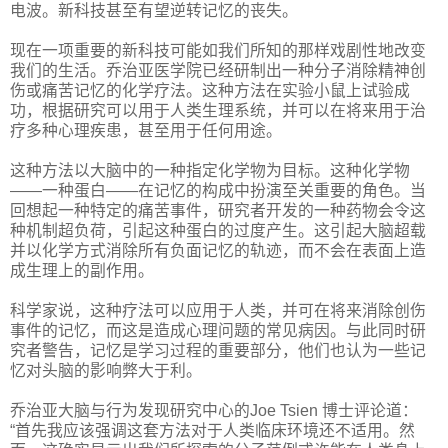
电波。新科技甚至有望逆转记忆的丧失。
现在一项重要的新科技可能如我们所知的那样戏剧性地改变
我们的生活。乔治亚医学院已经研制出一种分子消除精神创
伤或痛苦记忆的化学疗法。这种方法在实验小鼠上试验成
功，根据研究可以用于人类生理系统，并可以在将来用于治
疗多种心理疾患，甚至用于任何用途。
这种方法以大脑中的一种指定化学物为目标。这种化学物
——一种蛋白——在记忆的构成中扮演至关重要的角色。当
回想起一种特定的痛苦事件，研究者开发的一种药物会令这
种机制超负荷，引起这种蛋白的过度产生。这引起大脑超载
并以化学方式消除所有负面记忆的轨迹，而不会在表面上造
成生理上的副作用。
科学家说，这种疗法可以应用于人类，并可在将来消除创伤
事件的记忆，而这是造成心理问题的常见病因。与此同时研
究者警告，记忆是学习过程的重要部分，他们也认为一些记
忆对头脑的影响弊大于利。
乔治亚大脑与行为发现研究中心的Joe Tsien 博士评论道：
“首先我应该强调这套方法对于人类临床环境还不适用。然