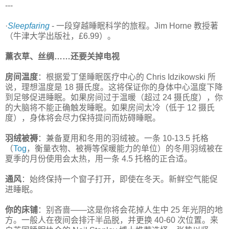
---
·
Sleepfaring
- 一段穿越睡眠科学的旅程。Jim Horne 教授著
（牛津大学出版社，£6.99）。
薰衣草、丝绸……还要关掉电视
房间温度
：根据爱丁堡睡眠医疗中心的 Chris Idzikowski 所
说，理想温度是 18 摄氏度。这将保证你的身体中心温度下降
到足够促进睡眠。如果房间过于温暖（超过 24 摄氏度），你
的大脑将不能正确触发睡眠。如果房间太冷（低于 12 摄氏
度），身体将会尽力保持提问而妨碍睡眠。
羽绒被褥
：兼备夏用和冬用的羽绒被。一条 10-13.5 托格
（
Tog
，衡量衣物、被褥等保暖能力的单位）的冬用羽绒被在
夏季的月份使用会太热，用一条 4.5 托格的正合适。
通风
：始终保持一个窗子打开，即使在冬天。新鲜空气能促
进睡眠。
你的床铺
：别吝啬——这是你将会花掉人生中 25 年光阴的地
方。一般人在夜间会排汗半品脱，并更换 40-60 次位置。来