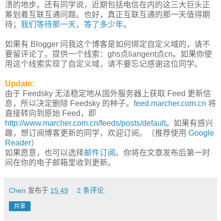
溃的地步。还有同学说，近期包括电信在内的这三大巨头正
筹划着互联互通问题。也好，真正互联互通的那一天值得期
待；
我们等待那一天，等了多少年
。
如果有 Blogger 问我这个博客是如何绑定自定义域的，请不
要留评论了。提供一个线索：ghs点liangent点cn。如果你使
用这个线索实现了自定义域，请不要忘记感谢这位同学。
Update:
由于 Feedsky 无法稳定地从国外服务器上获取 Feed 更新信
息，所以决定删除 Feedsky 的种子。
feed.marcher.com.cn
将
直接转向到原始 Feed，即
http://www.marcher.com.cn/feeds/posts/default
。如果有感兴
趣，想订阅博客更新的同学，欢迎订阅。（推荐使用
Google
Reader
）
如果愿意，也可以选择
邮件订阅
。你将在文章发布后第一时
间在你的电子邮箱里收到更新。
Chen
发布于
15:49
2 条评论:
共享