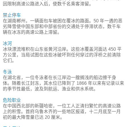
因限制高速公路进入后，使数千名乘客滞留。
禁止停车
在湖南郴州，一辆面包车被困在覆冰的路面。50 年一遇的恶
劣降雪使中国东部和中部省份的交通处于停滞状态，数千车
辆在冰冻的高速公路上滞留。
冰河
冰块漂流堆积在山东省黄河沿岸。这些冰覆盖河面达 450 平
方公里，当局试图在这些冰破坏到任何穿过的浮桥之前清除
它们。
冬泳
在湖北省，一位冬泳者在长江岸边一艘搁浅的船边擦干身
体。随着长江封冻，其水位已降到了 1866 年以来有记录以来
的季节性最低，波及到航运、渔业和供水系统。
危险职业
在中国西北部的新疆哈密，一位工人正清扫繁忙的高速公路
上的积雪。首府乌鲁木齐的一些地区报道，十二月底至一月
初的最大降雪量已达 20 厘米。