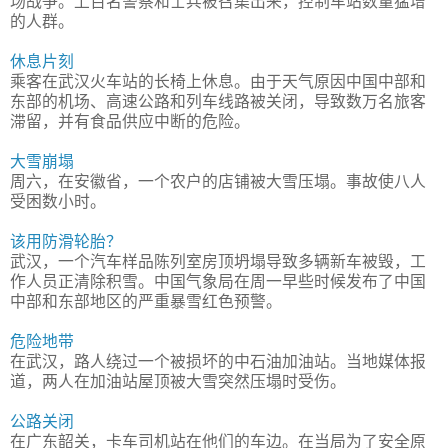
场战争。上百名警察和士兵被召集出来，控制车站数量猛增
的人群。
休息片刻
乘客在武汉火车站的长椅上休息。由于天气原因中国中部和
东部的机场、高速公路和列车线路被关闭，导致数万名旅客
滞留，并有食品供应中断的危险。
大雪崩塌
周六，在安徽省，一个农户的店铺被大雪压塌。事故使八人
受困数小时。
该用防滑轮胎？
武汉，一个汽车样品陈列室房顶坍塌导致多辆新车被毁，工
作人员正清除积雪。中国气象局在周一早些时候发布了中国
中部和东部地区的严重暴雪红色预警。
危险地带
在武汉，路人绕过一个被损坏的中石油加油站。当地媒体报
道，两人在加油站屋顶被大雪突然压塌时受伤。
公路关闭
在广东韶关，卡车司机站在他们的车边。在当局为了安全原