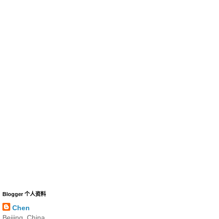
Blogger 个人资料
Chen
Beijing, China