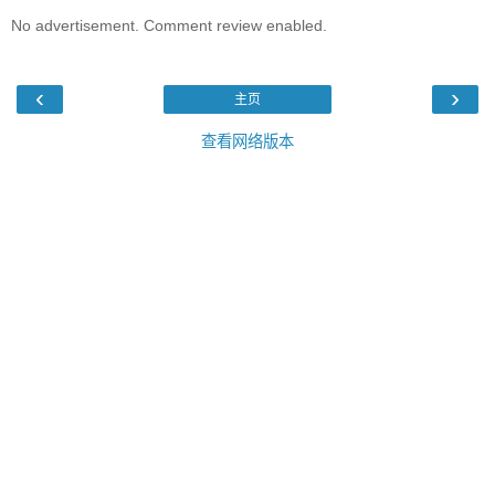
No advertisement. Comment review enabled.
‹
›
主页
查看网络版本