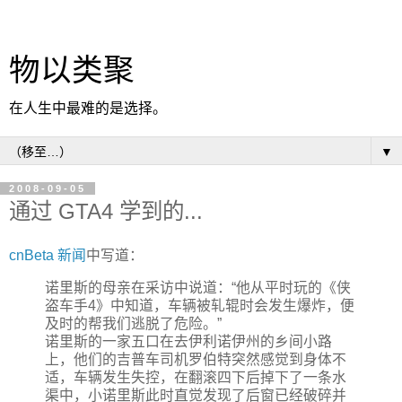
物以类聚
在人生中最难的是选择。
▼
2008-09-05
通过 GTA4 学到的...
cnBeta 新闻
中写道：
诺里斯的母亲在采访中说道：“他从平时玩的《侠
盗车手4》中知道，车辆被轧辊时会发生爆炸，便
及时的帮我们逃脱了危险。”
诺里斯的一家五口在去伊利诺伊州的乡间小路
上，他们的吉普车司机罗伯特突然感觉到身体不
适，车辆发生失控，在翻滚四下后掉下了一条水
渠中，小诺里斯此时直觉发现了后窗已经破碎并