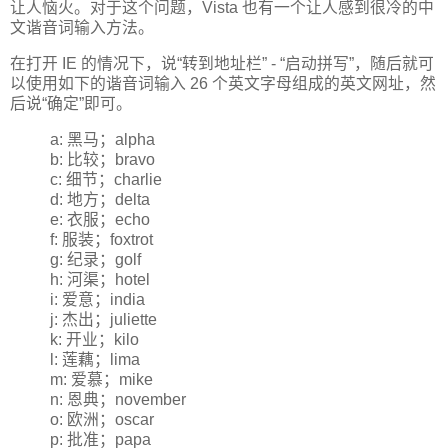
让人恼火。对于这个问题，Vista 也有一个让人感到很冷的中
文谐音词输入方法。
在打开 IE 的情况下，说“转到地址栏” - “启动拼写”，随后就可
以使用如下的谐音词输入 26 个英文字母组成的英文网址，然
后说“确定”即可。
a: 黑马；alpha
b: 比较；bravo
c: 细节；charlie
d: 地方；delta
e: 衣服；echo
f: 服装；foxtrot
g: 纪录；golf
h: 河渠；hotel
i: 爱意；india
j: 杰出；juliette
k: 开业；kilo
l: 莲藕；lima
m: 爱慕；mike
n: 恩典；november
o: 欧洲；oscar
p: 批准；papa