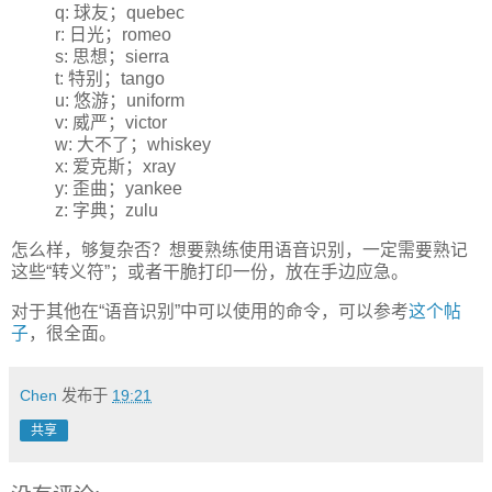
q: 球友；quebec
r: 日光；romeo
s: 思想；sierra
t: 特别；tango
u: 悠游；uniform
v: 威严；victor
w: 大不了；whiskey
x: 爱克斯；xray
y: 歪曲；yankee
z: 字典；zulu
怎么样，够复杂否？想要熟练使用语音识别，一定需要熟记
这些“转义符”；或者干脆打印一份，放在手边应急。
对于其他在“语音识别”中可以使用的命令，可以参考
这个帖
子
，很全面。
Chen
发布于
19:21
共享