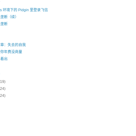
下
ws 环境下的 Pidgin 里登录飞信
无垄断（续）
无垄断
文章：失去的自我
扣你年费没商量
爬着出
男
乐
(19)
(24)
(24)