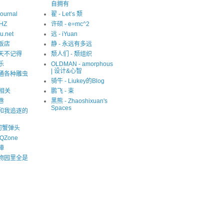
自拥有
Journal
翟 - Let’s 颓
eHZ
许硕 - e=mc^2
u.net
远 - iYuan
猫饭店
静 - 永远有多远
夏天不记得
颓人们 - 颓组织
乐
OLDMAN - amorphous
| 设计&心智
精通各种雕虫
骑牛 - Liukey的Blog
S相关
鹏飞 - 束
巷
黑熊 - Zhaoshixuan's
Spaces
我和我追逐的
河蟹弹头
QZone
陣
动物园里全是