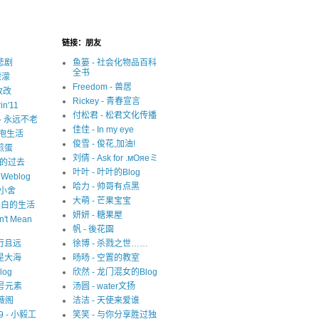
链接：朋友
很悲剧
鱼篓 - 社会化物品百科
全书
濛濛
Freedom - 兽居
写改改
Rickey - 青春宣言
in'11
付松君 - 松君文化传播
y - 永远不老
佳佳 - In my eye
 拥抱生活
俊雪 - 俊花,加油!
 煎蛋
刘倩 - Ask for .мОяеミ
迷失的过去
叶叶 - 叶叶的Blog
s Weblog
哈力 - 帅哥有点黑
中小舍
大萌 - 芒果宝宝
 非黑白的生活
妍妍 - 糖果屋
n't Mean
帆 - 後花園
 且行且远
徐博 - 杀戮之世……
就是大海
旸旸 - 空置的教室
blog
欣然 - 龙门混女的Blog
1 号元素
汤圆 - water文扬
紫薇阁
洁洁 - 天使来爱谁
09 - 小毅工
笑笑 - 与你分享胜过独