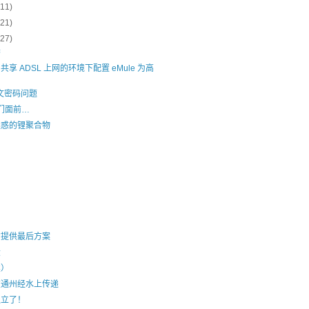
(11)
(21)
(27)
香
享 ADSL 上网的环境下配置 eMule 为高
 明文密码问题
它们面前…
迷惑的锂聚合物
的提供最后方案
大
续）
在通州经水上传递
独立了！