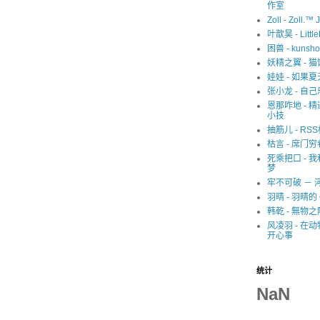
作室
Zoll - Zoll.™ 
叶歆昊 - Littl
困兽 - kunsho
妖精之翼 - 
娃娃 - 如果
张小龙 - 自己
恩那咋地 - 
小技
抽筋儿 - RS
枯言 - 席门穷
死乘把口 - 
梦
牢不可破 － 
羽晴 - 羽晴的 
韩乾 - 無物之
风凌羽 - 在
开心事
统计
NaN