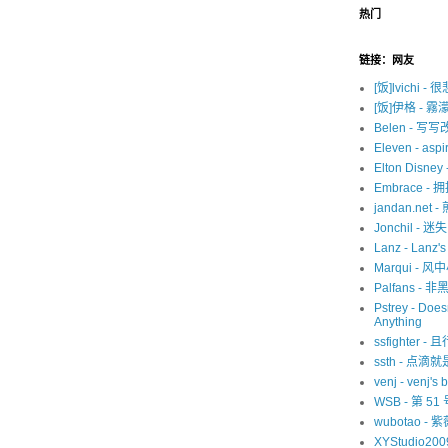
热门
链接：网友
[饭]lvichi - 
[饭]伊格 - 霧
Belen - 写
Eleven - aspir
Elton Disne
Embrace -
jandan.net -
Jonchil - 
Lanz - Lanz'
Marqui - 风
Palfans -
Pstrey - Does
Anything
ssfighter -
ssth - 点滴
venj - venj's 
WSB - 第 5
wubotao - 
XYStudio20