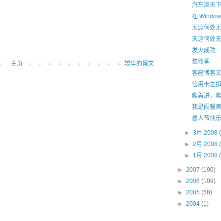
汽车满天
在 Windo
天涯何处
天涯何处
发火成功
装修季
主页
较早的博文
客座博客
信用卡之
爬着进，
我是闷骚
愚人节快
►
3月 2008
►
2月 2008
►
1月 2008
►
2007
(190)
►
2006
(109)
►
2005
(58)
►
2004
(1)