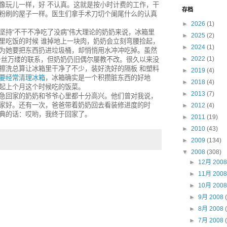
像玩儿一样，好 不认真。这就是按小时计费的工作，干
存档
粉刷的屋子一样。医生们拿手术刀切个阑尾什么的认真
►
2026
(1)
坚持“不干不净吃了没病”伟大理论的奶奶来说，冰箱里
►
2025
(2)
里吃饭的时候 谁掉地上一块肉，奶奶会立刻弯腰捡起，
►
2024
(1)
为她要把东西扔进垃圾桶，却悄悄用水冲冲吃掉。虽然
►
2022
(1)
千丝万缕的联系，但奶奶仍旧偶尔屡教不改。很久以来没
擦洗总算让冰箱里干净了不少，装好洗好的隔板 和塑料
►
2019
(4)
要经常清理冰箱
，冰箱确实是一个积攒脏东西的好地
►
2018
(4)
起上个月这个时候吃的饭菜。
►
2013
(7)
急回家的奶奶和爷爷心里都十分高兴。他们曾对我说，
家好。还有一次，爸爸带着奶奶回去看装修进度的时
►
2012
(4)
典的话：哎哟，我终于回家了。
►
2011
(19)
►
2010
(43)
►
2009
(134)
▼
2008
(308)
►
12月 200
►
11月 200
►
10月 200
►
9月 2008
►
8月 2008
►
7月 2008