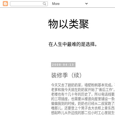
物以类聚
在人生中最难的是选择。
2008-04-13
装修季（续）
今天又去了趟奶奶家，墙壁粉刷基本完成。
老爹和我今天就在奶奶家开始了“善后工作
老楼也有个几十年的历史了，所以电话线要
的三项插座，也需要从楼道向屋里铺设一条线路
偏偏我到的时候，奶奶也已经从二叔家跑了
噜那儿，还要登上个凳子去大衣柜上拿东西
想起昨儿从外边找的那二位小时工心里就生