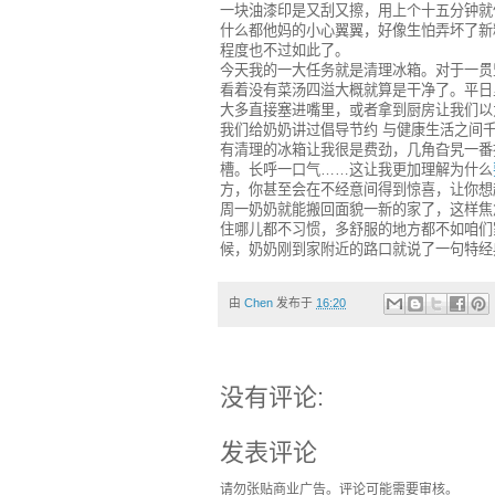
一块油漆印是又刮又擦，用上个十五分钟就
什么都他妈的小心翼翼，好像生怕弄坏了新
程度也不过如此了。
今天我的一大任务就是清理冰箱。对于一贯
看着没有菜汤四溢大概就算是干净了。平日
大多直接塞进嘴里，或者拿到厨房让我们以
我们给奶奶讲过倡导节约 与健康生活之间
有清理的冰箱让我很是费劲，几角旮旯一番
槽。长呼一口气……这让我更加理解为什么
方，你甚至会在不经意间得到惊喜，让你想
周一奶奶就能搬回面貌一新的家了，这样焦
住哪儿都不习惯，多舒服的地方都不如咱们
候，奶奶刚到家附近的路口就说了一句特经
由
Chen
发布于
16:20
没有评论:
发表评论
请勿张贴商业广告。评论可能需要审核。