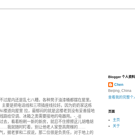
Blogger 个人资料
Chen
Beijing, China
查看我的完整个
不过屋内还是乱七八糟，各种凳子油漆桶都摆在屋里。
”，主要是把电话线和三项插座线拉好。因为奶奶家这栋
从楼道向屋里 拉，最郁闷的就是这楼老到没有妥善接地
页面
给空调、冰箱之类需要接地的电器用。-_-|||
主页
过去，看着粉刷一新的新房，就忍不住擦擦这儿胡噜胡
关于
……我就随时盯着，别让他老人家登高爬梯的……
气，据老爹和二叔说，那二位很是负责任，对于地上的