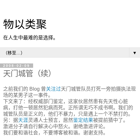
物以类聚
在人生中最难的是选择。
▼
2008-02-09
天门城管（续）
之前我们的 Blog 曾
关注过
天门城管队员打死一旁拍摄执法现
场的某男子这一事件。
下文来了：经权威部门鉴定，这家伙居然患有先天性心脏
病，打他一顿居然犯病而死。正所谓无巧不成书啊。我们的
城管队员是正义的，他们不暴力，只是遇上一个不禁打的。
另：据
天涯
灵通人士预言，居然
鉴定结果
被提前猜中了。
激进分子请自行解决心中怒火。谢绝激进评论。
我们要和谐社会，不要博客被和谐。谢谢支持。