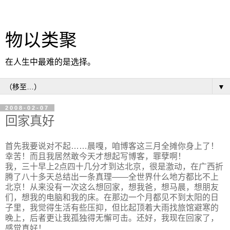
物以类聚
在人生中最难的是选择。
▼
2008-02-07
回家真好
首先我要说对不起……晨嘎，咱博客这三月全摊你身上了！
幸苦！而且我居然敢今天才想起写博客，罪孽啊！
我，三十早上2点四十几分才到达北京，很是激动，在广西折
腾了八十多天总结出一条真理——全世界什么地方都比不上
北京！从来没有一次这么想回家，想我爸，想马晨，想朋友
们，想我的电脑和我的床。在那边一个月都见不到太阳的日
子里，我觉得生活有些压抑，但比起顶着大雨找旅馆避寒的
晚上，后者更让我孤独得无懈可击。还好，我现在回家了，
感觉真好！