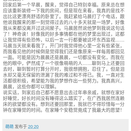
回家后第一个早晨，醒来，觉得自己特别幸福。原来总在想
应该重新装修一下我的房间，但是现在来看，我真的是找不
出比这更漂亮舒适的卧室了。我赶紧给马晨打了个电话，跟
他说我醒来的那一刻觉得过去的八十多天就是一场梦，好像
我从来都没离开过这间屋子。马晨居然说他梦到我说这句话
了！神奇诶！好像我的好多事情都在他的梦里出现过，这都
让我觉得有些恐怖，以后一言一行都要被这坏东西监视……
马晨当天就来看我了，开门时我觉得他心里一定有些紧张，
而我看见他的时候倒是觉得我们还是像原来一样每周都回见
一面。可能是因为晨晨还是晨晨，一切都没有变化，而我在
他的眼中，俨然成了一个很像萌萌的人……聊到马上还要回
去时，聊到暂时打算分开时，我很想拥抱，忍住了。但是泪
水却又毫无保留的泄漏了我的难过和不得已。我，一直对生
活都很积极，希望能为我的梦想作出一些努力。我真高兴，
晨晨，这些你都可以理解。
说实话，到家后自己都不愿意出去过年串亲戚，就想在家好
好睡觉，好长时间没有睡得这么踏实了，在广西我居然连赖
床的欲望都没有。想到还要回那里，我就巴不得珍惜每一分
钟在家睡觉的时间。在家睡个安稳觉竟成了我最大的愿望！
萌萌
发布于
20:20