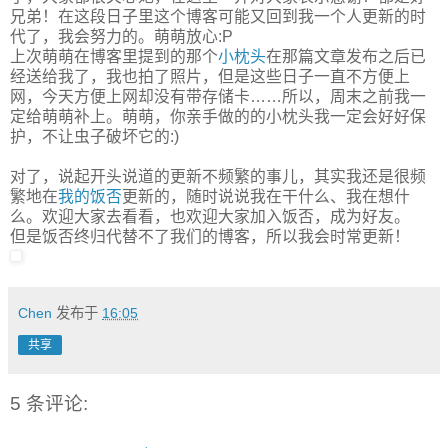
兄弟！在这段日子里这个博客可能又回到我一个人更新的时
代了，我会努力的。萌萌放心:P
上次萌萌在博客里提到的那个
小枕头
在那篇文章发布之后已
经送给我了，我也拍了照片，但是这些日子一直不方便上
网，今天方便上网却没有带存储卡……所以，周末之前我一
定给萌萌补上。萌萌，你亲手做的的小枕头我一定会好好保
护，不让虫子破坏它的:)
对了，说起开头说道的更新不频繁的事儿，其实我还是很频
繁地在
我的饭否
更新的，随时说说我在干什么、我在想什
么。欢迎大家去看看，也欢迎大家加入饭否，成为好友。
但是饭否终归代替不了我们的博客，所以我会时常更新！
Chen
发布于
16:05
共享
5 条评论: