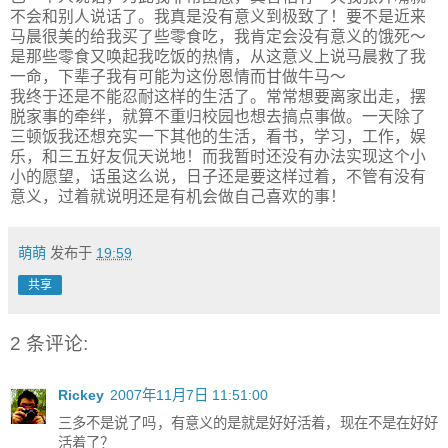
不会和别人说话了。我真是没有意义到极致了！要不是近来
马晨很美的给我买了些零食吃，我肯定会没有意义的饿死～
是那些零食又唤起我吃饭的热情，从这意义上说马晨救了我
一命，下辈子我有可能为这份恩情而甘做牛马～
我终于还是不能忍耐这样的生活了。常常想要离家出走，摆
脱家事的牵绊，就算不重归校园也想去搞点事做。一天除了
三顿饭我还想充实一下其他的生活，看书，学习，工作，娱
乐，和三五好友侃天说地！而我暂时还没有办法实现这个小
小的愿望，话虽这么说，日子还是要这样过着，不管有没有
意义，过着就说明还是有机会做自己喜欢的事！
萌萌
发布于
19:59
共享
2 条评论:
Rickey
2007年11月7日 11:51:00
三多不是说了吗，有意义的是就是好好活着，现在不是在好好
活着了？