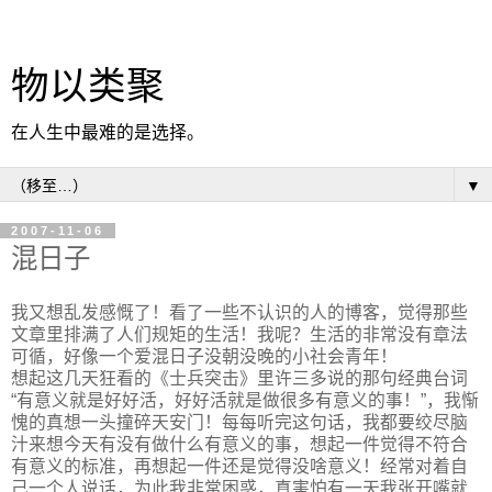
物以类聚
在人生中最难的是选择。
▼
2007-11-06
混日子
我又想乱发感慨了！看了一些不认识的人的博客，觉得那些
文章里排满了人们规矩的生活！我呢？生活的非常没有章法
可循，好像一个爱混日子没朝没晚的小社会青年！
想起这几天狂看的《士兵突击》里许三多说的那句经典台词
“有意义就是好好活，好好活就是做很多有意义的事！”，我惭
愧的真想一头撞碎天安门！每每听完这句话，我都要绞尽脑
汁来想今天有没有做什么有意义的事，想起一件觉得不符合
有意义的标准，再想起一件还是觉得没啥意义！经常对着自
己一个人说话，为此我非常困惑，真害怕有一天我张开嘴就