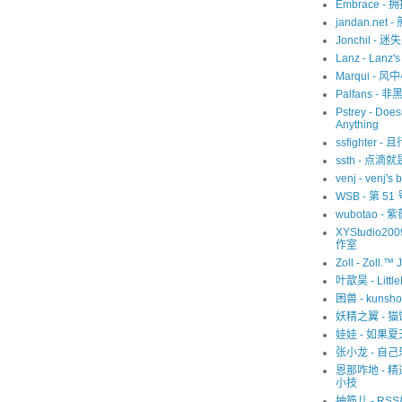
Embrace -
jandan.net -
Jonchil - 
Lanz - Lanz'
Marqui - 风
Palfans -
Pstrey - Does
Anything
ssfighter -
ssth - 点滴
venj - venj's 
WSB - 第 5
wubotao - 
XYStudio20
作室
Zoll - Zoll.™ 
叶歆昊 - Littl
困兽 - kunsho
妖精之翼 - 
娃娃 - 如果
张小龙 - 自己
恩那咋地 - 
小技
抽筋儿 - RS