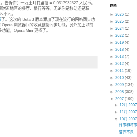
，告诉你：一万土耳其里拉 = 0.0617932327 人民币。
存档
了解附近地区的餐厅、银行等等。无论你是移动还是联
么不同。
►
2026
(1)
级
了。这次的 Beta 3 版本添加了现在流行的网络同步功
►
2025
(2)
脑 Opera 浏览器间的收藏链接同步功能。另外加上以前
►
2024
(1)
，Opera Mini 更棒了。
►
2022
(1)
►
2019
(4)
►
2018
(4)
►
2013
(7)
►
2012
(4)
►
2011
(19)
►
2010
(43)
►
2009
(134)
►
2008
(308)
▼
2007
(190)
►
12月 200
►
11月 200
▼
10月 200
好事和坏
营养不良