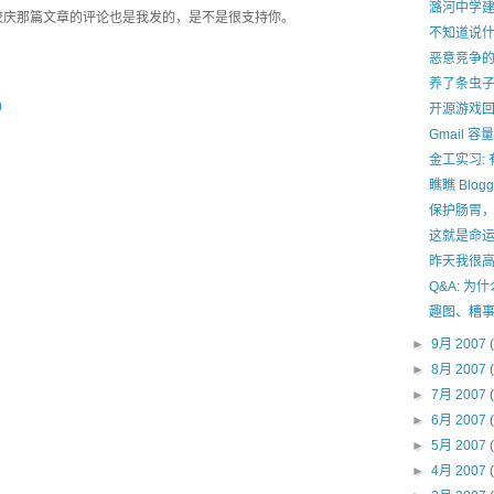
潞河中学建校
校庆那篇文章的评论也是我发的，是不是很支持你。
不知道说
恶意竞争
养了条虫
0
开源游戏回顾
！
Gmail 容
金工实习:
瞧瞧 Blog
保护肠胃
这就是命
昨天我很
Q&A: 
趣图、糟
►
9月 2007
►
8月 2007
►
7月 2007
►
6月 2007
►
5月 2007
►
4月 2007