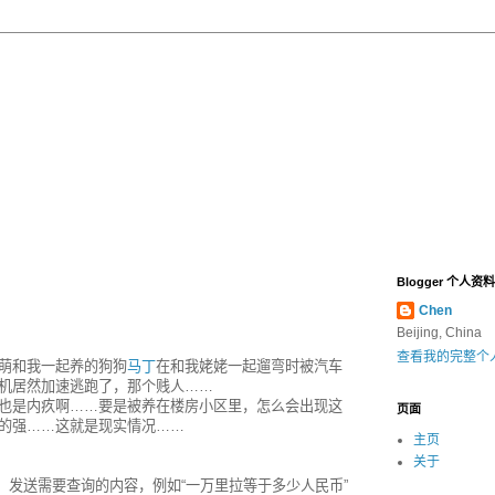
Blogger 个人资料
Chen
Beijing, China
查看我的完整个
萌和我一起养的狗狗
马丁
在和我姥姥一起遛弯时被汽车
机居然加速逃跑了，那个贱人……
也是内疚啊……要是被养在楼房小区里，怎么会出现这
页面
的强……这就是现实情况……
主页
关于
下了，发送需要查询的内容，例如“一万里拉等于多少人民币”