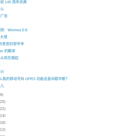
 140 周年庆典
什么
的广告
子
：Wormux 0.8
量大增
 有意思的钳爷爷
ger 的翻译
，从现在做起
运
高兴
为什么我的移动号码 GPRS 功能总是间歇中断？
事儿
(9)
(25)
(22)
(14)
(18)
(12)