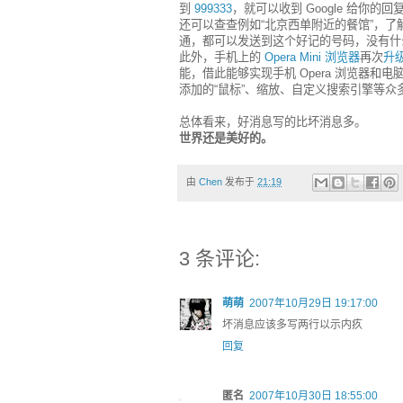
到
999333
，就可以收到 Google 给你的回复
还可以查查例如“北京西单附近的餐馆”，
通，都可以发送到这个好记的号码，没有什
此外，手机上的
Opera Mini 浏览器
再次
升
能，借此能够实现手机 Opera 浏览器和电
添加的“鼠标”、缩放、自定义搜索引擎等众多功能
总体看来，好消息写的比坏消息多。
世界还是美好的。
由
Chen
发布于
21:19
3 条评论:
萌萌
2007年10月29日 19:17:00
坏消息应该多写两行以示内疚
回复
匿名
2007年10月30日 18:55:00