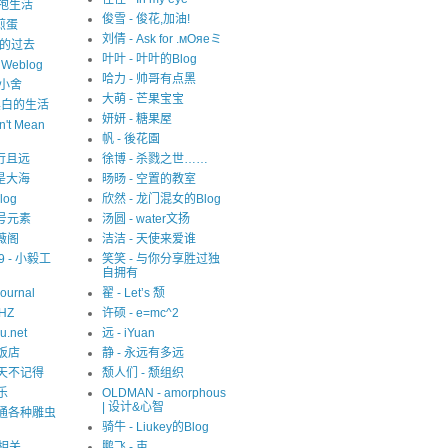
 拥抱生活
俊雪 - 俊花,加油!
 煎蛋
刘倩 - Ask for .мОяеミ
迷失的过去
叶叶 - 叶叶的Blog
s Weblog
哈力 - 帅哥有点黑
中小舍
大萌 - 芒果宝宝
 非黑白的生活
妍妍 - 糖果屋
n't Mean
帆 - 後花園
 且行且远
徐博 - 杀戮之世……
就是大海
旸旸 - 空置的教室
blog
欣然 - 龙门混女的Blog
1 号元素
汤圆 - water文扬
紫薇阁
洁洁 - 天使来爱谁
09 - 小毅工
笑笑 - 与你分享胜过独
自拥有
Journal
翟 - Let’s 颓
eHZ
许硕 - e=mc^2
u.net
远 - iYuan
猫饭店
静 - 永远有多远
夏天不记得
颓人们 - 颓组织
乐
OLDMAN - amorphous
| 设计&心智
精通各种雕虫
骑牛 - Liukey的Blog
S相关
鹏飞 - 束