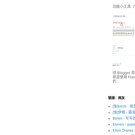
功能小工具（Wi
给 Blogge
就是使用 Fl
的...
链接：网友
[饭]lvichi - 
[饭]伊格 - 霧
Belen - 写
Eleven - aspir
Elton Disne