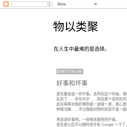
物以类聚
在人生中最难的是选择。
2007-10-26
好事和坏事
首先要说说一件坏事。去年的这个时候，萌
轧死了……年仅半岁……而且那个该死的司
此后萌萌对我的埋怨是一波接一波，我心里
种情况嘛……不过我娘对狗的厌恶不是一般
再说说好事吧。一些相关服务的升级。
首先是以后可以随时用手机 Google 一