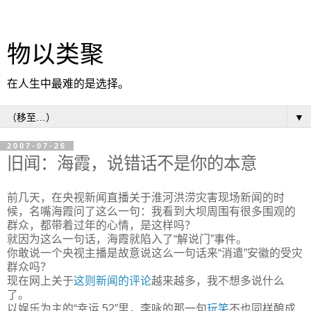
物以类聚
在人生中最难的是选择。
▼
2007-07-26
旧闻：海霞，说错话不是你的本意
前几天，在央视新闻直播关于淮河洪涝灾害现场新闻的时
候，名嘴海霞问了这么一句：我看到大坝周围有很多围观的
群众，都带着过年的心情，是这样吗？
就因为这么一句话，海霞就陷入了“解说门”事件。
你敢说一个央视主播是故意说这么一句话来“消遣”安徽的受灾
群众吗？
现在网上关于
这则新闻的评论
越来越多，我不想多说什么
了。
以娱乐为主的“幸运 52”里，李咏的那一句
玩笑
不也同样酿成