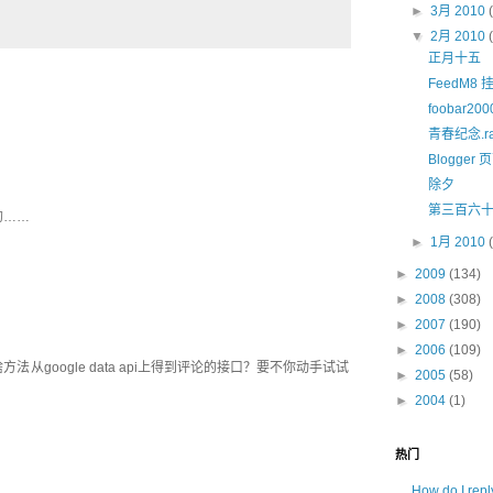
►
3月 2010
▼
2月 2010
正月十五
FeedM
foobar2
青春纪念.ra
Blogger
除夕
第三百六
的……
►
1月 2010
►
2009
(134)
►
2008
(308)
►
2007
(190)
►
2006
(109)
从google data api上得到评论的接口？要不你动手试试
►
2005
(58)
►
2004
(1)
热门
How do I rep