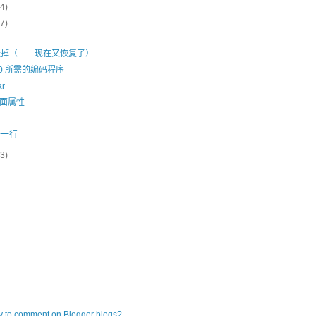
(4)
(7)
8 挂掉（……现在又恢复了）
000 所需的编码程序
r
 页面属性
十一行
(3)
ly to comment on Blogger blogs?