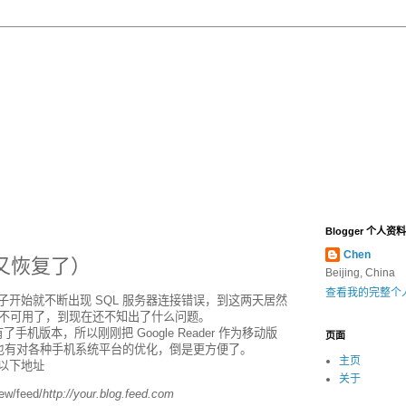
Blogger 个人资料
Chen
在又恢复了）
Beijing, China
查看我的完整个
日子开始就不断出现 SQL 服务器连接错误，到这两天居然
不可用了，到现在还不知出了什么问题。
手机版本，所以刚刚把 Google Reader 作为移动版
页面
r 也有对各种手机系统平台的优化，倒是更方便了。
主页
，以下地址
关于
ew/feed/
http://your.blog.feed.com