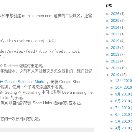
存档
►
2026
(1)
所以如果想创建 m.thisischen.com 这样的二级域名，还需
►
2025
(2)
►
2024
(1)
►
2022
(1)
m\.thisischen\.com$ [NC]
►
2019
(4)
►
2018
(4)
der/m/view/feed/http://feeds.thisi
►
2013
(7)
1,L]
►
2012
(4)
2 Redirect 做临时重定向。
►
2011
(19)
上面提到的移动版本，之前有人问过我这是怎么做到的，现在就说
▼
2010
(43)
►
12月 201
 Google Solutions Market
，安装 Google Short
 上看到这个服务，使用一个子域来添加这个服务。
►
10月 201
ting -> Publishing 中可以看到 Use a missing file
►
9月 2010
 Links 的子域。
►
8月 2010
接，就可以自动跳转到 Short Links 指向的对应地址。
►
7月 2010
►
6月 2010
作是它的一次长时间宕机吧。
►
5月 2010
►
4月 2010