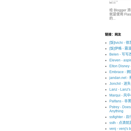
给 Blogge
就是使用 Fl
的...
链接：网友
[饭]lvichi - 
[饭]伊格 - 霧
Belen - 写
Eleven - aspir
Elton Disne
Embrace -
jandan.net -
Jonchil - 
Lanz - Lanz'
Marqui - 风
Palfans -
Pstrey - Does
Anything
ssfighter -
ssth - 点滴
venj - venj's 