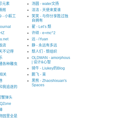
1 号元素
汤圆 - water文扬
紫薇阁
洁洁 - 天使来爱谁
09 - 小毅工
笑笑 - 与你分享胜过独
自拥有
Journal
翟 - Let’s 颓
eHZ
许硕 - e=mc^2
u.net
远 - iYuan
猫饭店
静 - 永远有多远
夏天不记得
颓人们 - 颓组织
乐
OLDMAN - amorphous
| 设计&心智
精通各种雕虫
骑牛 - Liukey的Blog
S相关
鹏飞 - 束
巷
黑熊 - Zhaoshixuan's
Spaces
我和我追逐的
河蟹弹头
QZone
陣
动物园里全是