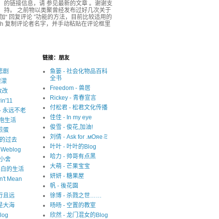
的链接信息，请 参见最新的文章 。谢谢支
持。 之前物以类聚曾经发布过好几次关于
r 添加“ 回复评论 ”功能的方法，目前比较适用的
ash 复制评论者名字，并手动粘贴在评论框里
链接：朋友
很悲剧
鱼篓 - 社会化物品百科
全书
濛濛
Freedom - 兽居
写改改
Rickey - 青春宣言
in'11
付松君 - 松君文化传播
y - 永远不老
佳佳 - In my eye
 拥抱生活
俊雪 - 俊花,加油!
 煎蛋
刘倩 - Ask for .мОяеミ
迷失的过去
叶叶 - 叶叶的Blog
s Weblog
哈力 - 帅哥有点黑
中小舍
大萌 - 芒果宝宝
 非黑白的生活
妍妍 - 糖果屋
n't Mean
帆 - 後花園
 且行且远
徐博 - 杀戮之世……
就是大海
旸旸 - 空置的教室
blog
欣然 - 龙门混女的Blog