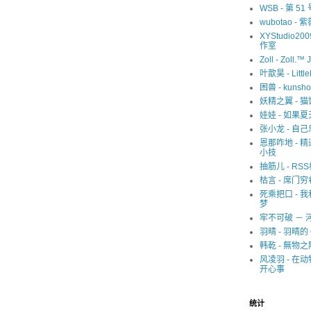
WSB - 第 5
wubotao - 
XYStudio20
作室
Zoll - Zoll.™ 
叶歆昊 - Littl
困兽 - kunsho
妖精之翼 - 
娃娃 - 如果
张小龙 - 自己
恩那咋地 - 
小技
抽筋儿 - RS
枯言 - 席门穷
死乘把口 - 
梦
牢不可破 － 
羽晴 - 羽晴的 
韩乾 - 無物之
风凌羽 - 在
开心事
统计