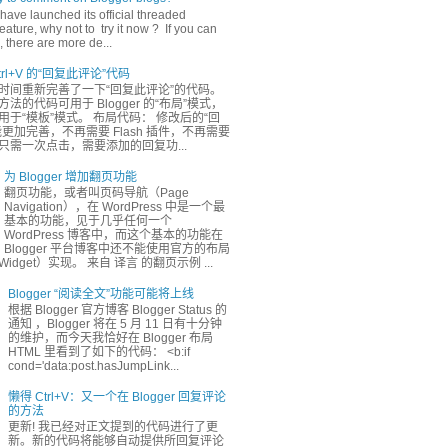
have launched its official threaded
ature, why not to try it now ? If you can
 there are more de...
rl+V 的“回复此评论”代码
时间重新完善了一下“回复此评论”的代码。
法的代码可用于 Blogger 的“布局”模式，
于“模板”模式。 布局代码： 修改后的“回
更加完善，不再需要 Flash 插件，不再需要
只需一次点击，需要添加的回复功...
为 Blogger 增加翻页功能
翻页功能，或者叫页码导航（Page
Navigation），在 WordPress 中是一个最
基本的功能，见于几乎任何一个
WordPress 博客中，而这个基本的功能在
Blogger 平台博客中还不能使用官方的布局
dget）实现。 来自 译言 的翻页示例 ...
Blogger “阅读全文”功能可能将上线
根据 Blogger 官方博客 Blogger Status 的
通知 ，Blogger 将在 5 月 11 日有十分钟
的维护，而今天我恰好在 Blogger 布局
HTML 里看到了如下的代码： <b:if
cond='data:post.hasJumpLink...
懒得 Ctrl+V：又一个在 Blogger 回复评论
的方法
更新! 我已经对正文提到的代码进行了更
新。新的代码将能够自动提供所回复评论