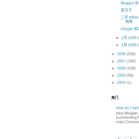
Blogger
丧日子
二手 K85
销售
Google
►
2月 2009
►
1月 2009
►
2008
(308)
►
2007
(190)
►
2006
(109)
►
2005
(58)
►
2004
(1)
热门
How do I rep
Hey! Blogger 
commenting fe
read Chinese,