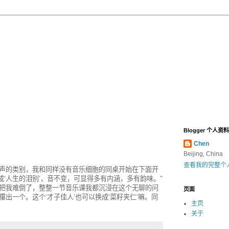
Blogger 个人资料
Chen
Beijing, China
查看我的完整个
声的类别，我和同样没有音乐细胞的同桌开始在下面开
成‘人生的泪别’，音不变，可显得多有内涵，多有韵味。”
把我难倒了，整整一节音乐课我都沉浸在这个无聊的问
页面
出一个。这个‘才子佳人’也可以换成‘菜籽夹仁’嘛。同
主页
关于