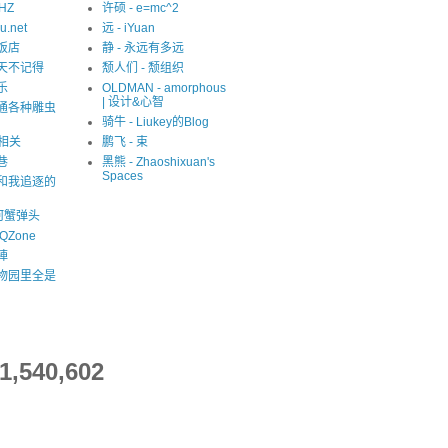
eHZ
许硕 - e=mc^2
u.net
远 - iYuan
猫饭店
静 - 永远有多远
夏天不记得
颓人们 - 颓组织
乐
OLDMAN - amorphous
| 设计&心智
精通各种雕虫
骑牛 - Liukey的Blog
S相关
鹏飞 - 束
巷
黑熊 - Zhaoshixuan's
Spaces
我和我追逐的
河蟹弹头
QZone
陣
动物园里全是
1,540,602