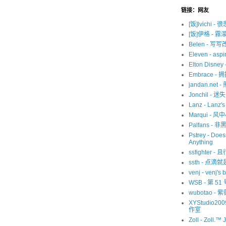
链接：网友
[饭]lvichi - 
[饭]伊格 - 霧
Belen - 写
Eleven - aspir
Elton Disne
Embrace -
jandan.net -
Jonchil - 
Lanz - Lanz'
Marqui - 风
Palfans -
Pstrey - Does
Anything
ssfighter -
ssth - 点滴
venj - venj's 
WSB - 第 5
wubotao - 
XYStudio20
作室
Zoll - Zoll.™ 