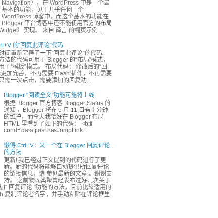
Navigation），在 WordPress 中是一个最
基本的功能，见于几乎任何一个
WordPress 博客中，而这个基本的功能在
Blogger 平台博客中还不能使用官方的布局
dget）实现。 来自 译言 的翻页示例 ...
rl+V 的“回复此评论”代码
时间重新完善了一下“回复此评论”的代码。
法的代码可用于 Blogger 的“布局”模式，
于“模板”模式。 布局代码： 修改后的“回
更加完善，不再需要 Flash 插件，不再需要
只需一次点击，需要添加的回复功...
Blogger “阅读全文”功能可能将上线
根据 Blogger 官方博客 Blogger Status 的
通知 ，Blogger 将在 5 月 11 日有十分钟
的维护，而今天我恰好在 Blogger 布局
HTML 里看到了如下的代码： <b:if
cond='data:post.hasJumpLink...
懒得 Ctrl+V：又一个在 Blogger 回复评论
的方法
更新! 我已经对正文提到的代码进行了更
新。新的代码将能够自动提供所回复评论
的链接信息，请 参见最新的文章 。谢谢支
持。 之前物以类聚曾经发布过好几次关于
r 添加“ 回复评论 ”功能的方法，目前比较适用的
ash 复制评论者名字，并手动粘贴在评论框里