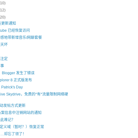
(10)
(12)
(20)
一些更新通知
tube 已经恢复访问
感地带新增音乐/网聊套餐
明天坏
已注定
小事
”，Blogger 发生了错误
Explorer 8 正式版发布
 Patrick's Day
 Live Skydrive，免费的*有*流量限制网络硬
r 移动发帖方式更新
P 备案信息中注销网站的通知
如此难记？
r 自定义域（暂时？）恢复正常
……却忘了领了！