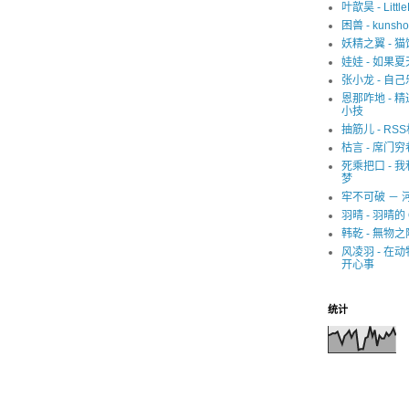
叶歆昊 - Littl
困兽 - kunsho
妖精之翼 - 
娃娃 - 如果
张小龙 - 自己
恩那咋地 - 
小技
抽筋儿 - RS
枯言 - 席门穷
死乘把口 - 
梦
牢不可破 － 
羽晴 - 羽晴的 
韩乾 - 無物之
风凌羽 - 在
开心事
统计