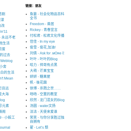
链接：朋友
很悲剧
鱼篓 - 社会化物品百科
全书
濛濛
Freedom - 兽居
写改改
Rickey - 青春宣言
in'11
付松君 - 松君文化传播
y - 永远不老
佳佳 - In my eye
 拥抱生活
俊雪 - 俊花,加油!
 煎蛋
刘倩 - Ask for .мОяеミ
迷失的过去
叶叶 - 叶叶的Blog
s Weblog
哈力 - 帅哥有点黑
中小舍
大萌 - 芒果宝宝
 非黑白的生活
妍妍 - 糖果屋
n't Mean
帆 - 後花園
 且行且远
徐博 - 杀戮之世……
就是大海
旸旸 - 空置的教室
blog
欣然 - 龙门混女的Blog
1 号元素
汤圆 - water文扬
紫薇阁
洁洁 - 天使来爱谁
09 - 小毅工
笑笑 - 与你分享胜过独
自拥有
Journal
翟 - Let’s 颓