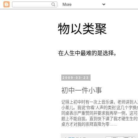
物以类聚
在人生中最难的是选择。
2009-03-23
初中一件小事
记得上初中时有一次上音乐课，老师讲到人
小差儿。我说“你看‘人声的类别’这几个字换
同桌表示严重赞同并要求我再举一例，这可
题上不能自拔。直到快下课了我才硬生生的攥
桌方才对我的崇拜直降为零……