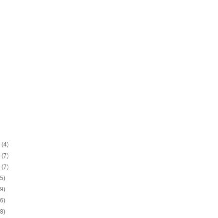
9
(4)
9
(7)
9
(7)
(5)
(9)
(6)
(8)