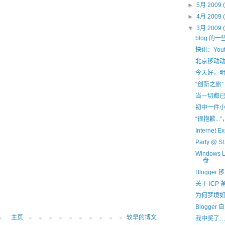
►
5月 2009
►
4月 2009
▼
3月 2009
blog 的
快讯：You
北京移动动
今天好，
“创新之旅”
当一切都
初中一件
“很抱歉...
Internet 
Party @ St.
Windows
盘
Blogge
关于 IC
为何梦境
Blogge
主页
较早的博文
我中奖了