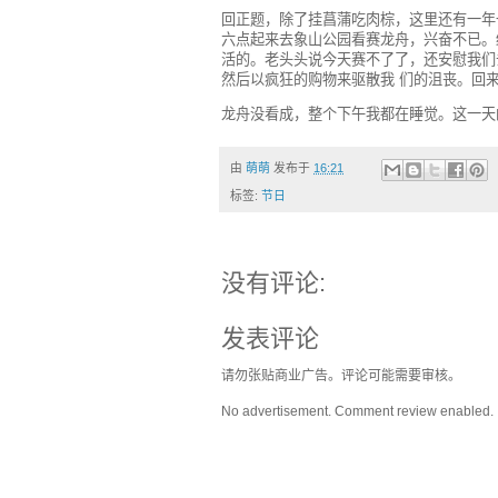
回正题，除了挂菖蒲吃肉棕，这里还有一年
六点起来去象山公园看赛龙舟，兴奋不已。
活的。老头头说今天赛不了了，还安慰我们
然后以疯狂的购物来驱散我 们的沮丧。回来
龙舟没看成，整个下午我都在睡觉。这一天
由
萌萌
发布于
16:21
标签:
节日
没有评论:
发表评论
请勿张贴商业广告。评论可能需要审核。
No advertisement. Comment review enabled.