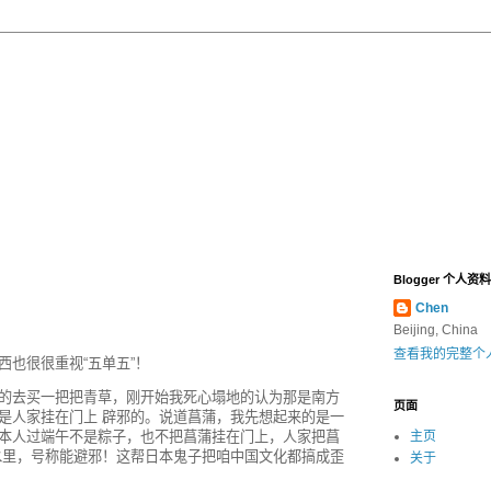
Blogger 个人资料
Chen
Beijing, China
查看我的完整个
也很很重视“五单五”！
的去买一把把青草，刚开始我死心塌地的认为那是南方
页面
是人家挂在门上 辟邪的。说道菖蒲，我先想起来的是一
本人过端午不是粽子，也不把菖蒲挂在门上，人家把菖
主页
水里，号称能避邪！这帮日本鬼子把咱中国文化都搞成歪
关于