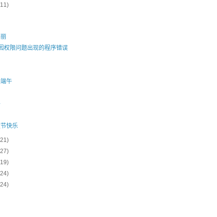
(11)
玛丽
u 下因权限问题出现的程序错误
来端午
格
童节快乐
(21)
(27)
(19)
(24)
(24)