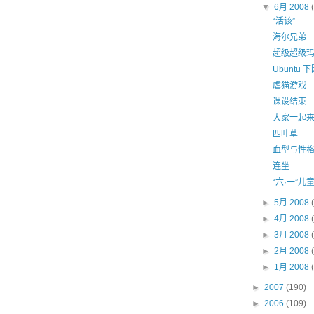
▼
6月 2008
“活该”
海尔兄弟
超级超级
Ubunt
虐猫游戏
课设结束
大家一起
四叶草
血型与性
连坐
“六·一”儿
►
5月 2008
►
4月 2008
►
3月 2008
►
2月 2008
►
1月 2008
►
2007
(190)
►
2006
(109)