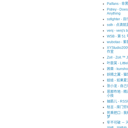
Palfans -
Pstrey - Does
Anything
ssfighter -
ssth - 点滴
venj - venj's 
WSB - 第 5
wubotao - 
XYStudio20
作室
Zoll - Zoll.™ 
叶歆昊 - Littl
困兽 - kunsho
妖精之翼 - 
娃娃 - 如果
张小龙 - 自己
恩那咋地 - 
小技
抽筋儿 - RS
枯言 - 席门穷
死乘把口 - 
梦
牢不可破 － 