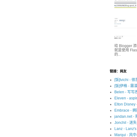
给 Blogge
就是使用 Fl
的...
链接：网友
[饭]lvichi - 
[饭]伊格 - 霧
Belen - 写
Eleven - aspir
Elton Disne
Embrace -
jandan.net -
Jonchil - 
Lanz - Lanz'
Marqui - 风