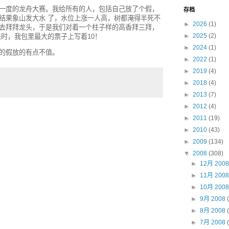
一度的龙舟大赛。我给所有的人，包括自己放了个假，
存档
结果象山发大水 了，水位上涨一人高，树都淹得半死不
►
2026
(1)
去拜拜龙头，于是我们对着一个柱子样的高香拜三拜，
►
2025
(2)
时，我包里最大的票子上写着10！
►
2024
(1)
的假放的有点不值。
►
2022
(1)
►
2019
(4)
►
2018
(4)
►
2013
(7)
►
2012
(4)
►
2011
(19)
►
2010
(43)
►
2009
(134)
▼
2008
(308)
►
12月 200
►
11月 200
►
10月 200
►
9月 2008
►
8月 2008
►
7月 2008