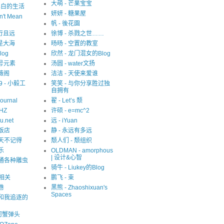
大萌 - 芒果宝宝
 非黑白的生活
妍妍 - 糖果屋
n't Mean
帆 - 後花園
 且行且远
徐博 - 杀戮之世……
就是大海
旸旸 - 空置的教室
blog
欣然 - 龙门混女的Blog
1 号元素
汤圆 - water文扬
紫薇阁
洁洁 - 天使来爱谁
09 - 小毅工
笑笑 - 与你分享胜过独
自拥有
Journal
翟 - Let’s 颓
eHZ
许硕 - e=mc^2
u.net
远 - iYuan
猫饭店
静 - 永远有多远
夏天不记得
颓人们 - 颓组织
乐
OLDMAN - amorphous
| 设计&心智
精通各种雕虫
骑牛 - Liukey的Blog
S相关
鹏飞 - 束
巷
黑熊 - Zhaoshixuan's
Spaces
我和我追逐的
河蟹弹头