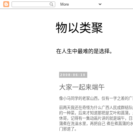
物以类聚
在人生中最难的是选择。
2008-06-10
大家一起来端午
像小马同学的老家山西，仅有一字之差的广西
前两天我还在奇怪为什么广西人民成群结队
的一种菜，后来才知道那把是艾叶和菖蒲，
休哥，记得有一集动画片讲的就是端午，日
蒲煮在洗澡水里，再把自己 煮在煮菖蒲的
门邪道了。