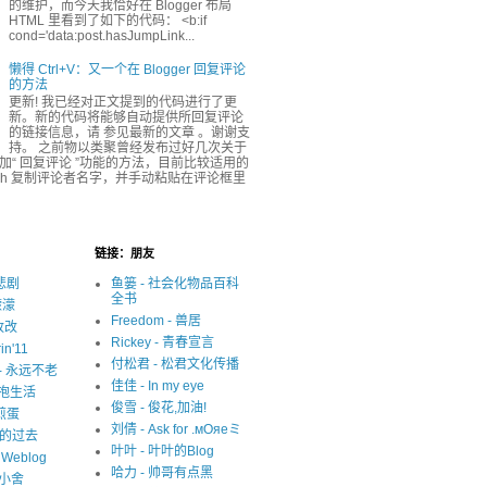
的维护，而今天我恰好在 Blogger 布局
HTML 里看到了如下的代码： <b:if
cond='data:post.hasJumpLink...
懒得 Ctrl+V：又一个在 Blogger 回复评论
的方法
更新! 我已经对正文提到的代码进行了更
新。新的代码将能够自动提供所回复评论
的链接信息，请 参见最新的文章 。谢谢支
持。 之前物以类聚曾经发布过好几次关于
r 添加“ 回复评论 ”功能的方法，目前比较适用的
ash 复制评论者名字，并手动粘贴在评论框里
链接：朋友
很悲剧
鱼篓 - 社会化物品百科
全书
濛濛
Freedom - 兽居
写改改
Rickey - 青春宣言
in'11
付松君 - 松君文化传播
y - 永远不老
佳佳 - In my eye
 拥抱生活
俊雪 - 俊花,加油!
 煎蛋
刘倩 - Ask for .мОяеミ
迷失的过去
叶叶 - 叶叶的Blog
s Weblog
哈力 - 帅哥有点黑
中小舍