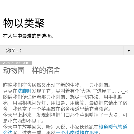
物以类聚
在人生中最难的是选择。
▼
2007-05-30
动物园一样的宿舍
昨晚我们宿舍居然又出现了新的生物，一只小刺猬。
豆豆在
洗脚时
发现了它，尖叫着有个“大耗子”进屋了……-_-;
随后我们便追赶着那只小刺猬，想尽一切办法：用手机照
亮，用照相机闪光灯，用扫帚，用簸箕，最终把它请出了宿
舍，我还拿了一个苹果放在宿舍楼道里给它当夜宵。
今天早上起来，发现刺猬把门口那个苹果啃掉了一大块，可
是小东西却不见了。
今天中午放学回来，听别人说，小家伙还趴在
楼道暖气管道
旁边
呢，过去一看，果然
一个小肉球堆在那里
。