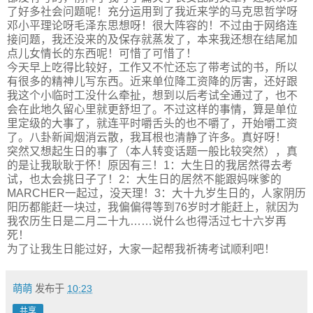
了好多社会问题呢！充分运用到了我近来学的马克思哲学呀
邓小平理论呀毛泽东思想呀！很大阵容的！不过由于网络连
接问题，我还没来的及保存就蒸发了，本来我还想在结尾加
点儿女情长的东西呢！可惜了可惜了！
今天早上吃得比较好，工作又不忙还忘了带考试的书，所以
有很多的精神儿写东西。近来单位降工资降的厉害，还好跟
我这个小临时工没什么牵扯，想到以后考试全通过了，也不
会在此地久留心里就更舒坦了。不过这样的事情，算是单位
里定级的大事了，就连平时嚼舌头的也不嚼了，开始嚼工资
了。八卦新闻烟消云散，我耳根也清静了许多。真好呀！
突然又想起生日的事了（本人转变话题一般比较突然），真
的是让我耿耿于怀！原因有三！1：大生日的我居然得去考
试，也太会挑日子了！2：大生日的居然不能跟妈咪爹的
MARCHER一起过，没天理！3：大十九岁生日的，人家阴历
阳历都能赶一块过，我偏偏得等到76岁时才能赶上，就因为
我农历生日是二月二十九……说什么也得活过七十六岁再
死！
为了让我生日能过好，大家一起帮我祈祷考试顺利吧！
萌萌
发布于
10:23
共享