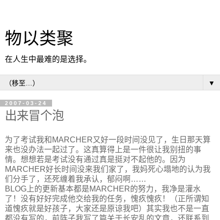
物以类聚
在人生中最难的是选择。
▼
2007-03-24
出来冒个泡
为了考试我和MARCHER又好一段时间没见了，生日那天算
来也没办法一起过了。这真算得上是一件很让我别扭的事
情。想想若是考试没有通过真是挺对不起他的。因为
MARCHER好长时间没来我们家了，我妈死心塌地的认为我
们分手了，还死缠着我承认，郁闷啊……
BLOG上的更新基本都是MARCHER的努力，我净是灌水
了！没有好好完成他交给我的任务，愧疚愧疚！（正所谓知
道愧疚就是好孩子，大家还是原谅我吧）其实我也不是一直
都没有写的，前阵子我写了篇关于长安乱的文章，还联系到