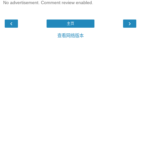
No advertisement. Comment review enabled.
‹
›
主页
查看网络版本