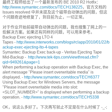
最终工程师给出了一个最新发布的 BE 2010 R2 Hotfix：
http://www.symantec.com/docs/TECH138225
，官方文档的
Issues resolved 中并未提及这个磁带自动弹出的问题，但这
个问题奇迹地修复了，到目前为止，一切正常。
对于作业开始前磁带自动弹出的问题，我也搜集了网上的一
些解决方案。如果还有同样的问题，可以用来参考。
Backup Exec ejecting LTO 4
Tapes -
http://www.interworks.com/blogs/rclapp/2010/01/22/b
ackup-exec-ejecting-lto-4-tapes
Symantec: Backup Exec back-up - Veritas Ejecting Tape
Mid-Backup -
http://www.tek-tips.com/viewthread.cfm?
qid=949261&page=1
When performing a backup operation with Backup Exec, the
alert message "Please insert overwritable media" is
displayed. -
http://www.symantec.com/docs/TECH6377
Using Backup Exec for Windows Servers, the message
"Please insert overwritable media into slot:
<SLOT_NUMBER>" is displayed when performing a backup
operation. -
http://www.symantec.com/docs/TECH5338
OK，说这么多好了。下次再写就止不定是在什么时候了 -_-;