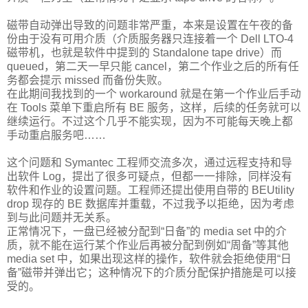
磁带自动弹出导致的问题非常严重，本来是设置在午夜的备
份由于没有可用介质（介质服务器只连接着一个 Dell LTO-4
磁带机，也就是软件中提到的 Standalone tape drive）而
queued，第二天一早只能 cancel，第二个作业之后的所有任
务都会提示 missed 而备份失败。
在此期间我找到的一个 workaround 就是在第一个作业后手动
在 Tools 菜单下重启所有 BE 服务，这样，后续的任务就可以
继续运行。不过这个几乎不能实现，因为不可能每天晚上都
手动重启服务吧……
这个问题和 Symantec 工程师交流多次，通过远程支持和导
出软件 Log，提出了很多可疑点，但都一一排除，同样没有
软件和作业的设置问题。工程师还提出使用自带的 BEUtility
drop 现存的 BE 数据库并重载，不过我予以拒绝，因为考虑
到与此问题并无关系。
正常情况下，一盘已经被分配到“日备”的 media set 中的介
质，就不能在运行某个作业后再被分配到例如“周备”等其他
media set 中，如果出现这样的操作，软件就会拒绝使用“日
备”磁带并弹出它；这种情况下的介质分配保护措施是可以接
受的。