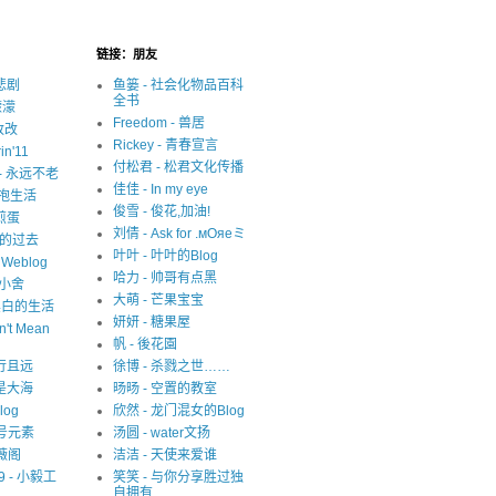
链接：朋友
很悲剧
鱼篓 - 社会化物品百科
全书
濛濛
Freedom - 兽居
写改改
Rickey - 青春宣言
in'11
付松君 - 松君文化传播
y - 永远不老
佳佳 - In my eye
 拥抱生活
俊雪 - 俊花,加油!
 煎蛋
刘倩 - Ask for .мОяеミ
迷失的过去
叶叶 - 叶叶的Blog
s Weblog
哈力 - 帅哥有点黑
中小舍
大萌 - 芒果宝宝
 非黑白的生活
妍妍 - 糖果屋
n't Mean
帆 - 後花園
 且行且远
徐博 - 杀戮之世……
就是大海
旸旸 - 空置的教室
blog
欣然 - 龙门混女的Blog
1 号元素
汤圆 - water文扬
紫薇阁
洁洁 - 天使来爱谁
09 - 小毅工
笑笑 - 与你分享胜过独
自拥有