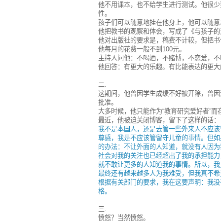
他不用课本，也不给学生进行测试。他很少
性。
孩子们可以随意地挂在他身上，他可以随意
他把教书的观察和体会，写成了《与孩子的
他对出版社的要求是，稿费不计较，但把书
他每月的花费一般不到100元。
主持人问他：不喝酒，不赌博，不恋爱，不
他回答：有更大的乐趣。有比能表达的更大
二.
这期间，他曾因学生成绩不好被开除，曾因
批准。
大多时候，他只能作为“教育研究爱好者”而
最近，他被迫关闭博客，留下了这样的话：
我不是本国人，还是去管一些外来人不应该
尊感，我是不应该管留守儿童的事情。但如
的办法：不让外面的人知道，就没有人因为
社会对我的关注也已经超出了我的承担能力
就不敢让更多的人知道我的事情。所以，我
最终还有越来越多人为我难受，但我真不希
根据有关部门的要求，我在这要声明：我没
格。
三.
愤怒？当然愤怒。