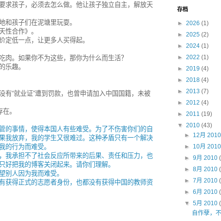
要求孩子，必须去怎么做。他让孩子独立自主，解放天
存档
地和孩子们在泥塘里玩耍。
►
2026
(1)
天性合作》。
►
2025
(2)
价定低一点，让更多人买得起。
►
2024
(1)
►
2022
(1)
吃肉。如果你不为这些，那你为什么而生活？
的乐趣。
►
2019
(4)
►
2018
(4)
►
2013
(7)
没有“就业证”遭到罚款，也曾申请加入中国国籍，未被
►
2012
(4)
存在。
►
2011
(19)
▼
2010
(43)
管的事情，使得本国人有些难受。为了不伤害你们的自
►
12月 201
果我放弃，我的学生又很难过。这种矛盾只有一个解决
我的行为而难受。
►
10月 201
，我承担不了社会反应所带来的后果、责任和压力，也
►
9月 2010
只好把我的博客关闭起来。请你们理解。
►
8月 2010
望别人因为我而难受。
►
7月 2010
有获得正式的志愿者身份，也都没有获得中国的教师资
►
6月 2010
▼
5月 2010
自作孽，