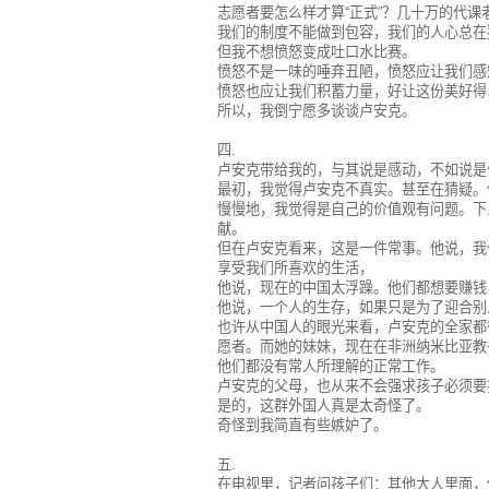
志愿者要怎么样才算“正式”？几十万的代课
我们的制度不能做到包容，我们的人心总在
但我不想愤怒变成吐口水比赛。
愤怒不是一味的唾弃丑陋，愤怒应让我们感
愤怒也应让我们积蓄力量，好让这份美好得
所以，我倒宁愿多谈谈卢安克。
四.
卢安克带给我的，与其说是感动，不如说是
最初，我觉得卢安克不真实。甚至在猜疑。
慢慢地，我觉得是自己的价值观有问题。下
献。
但在卢安克看来，这是一件常事。他说，我
享受我们所喜欢的生活，
他说，现在的中国太浮躁。他们都想要赚钱
他说，一个人的生存，如果只是为了迎合别
也许从中国人的眼光来看，卢安克的全家都
愿者。而她的妹妹，现在在非洲纳米比亚教
他们都没有常人所理解的正常工作。
卢安克的父母，也从来不会强求孩子必须要
是的，这群外国人真是太奇怪了。
奇怪到我简直有些嫉妒了。
五.
在电视里，记者问孩子们：其他大人里面，