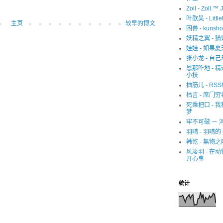
Zoll - Zoll.™ 
叶歆昊 - Littl
主页
较早的博文
困兽 - kunsho
妖精之翼 - 
娃娃 - 如果
张小龙 - 自己
恩那咋地 - 
小技
抽筋儿 - RS
枯言 - 席门穷
死乘把口 - 
梦
牢不可破 － 
羽晴 - 羽晴的 
韩乾 - 無物之
风凌羽 - 在
开心事
统计