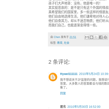
孩子们大声地答：没有，他是唯一的！
其实挺悲哀的：是不是只有这个外国的怪叔
真希望我们的国家里，多一些这样的怪朋友
他们自由地选择生活，他们谦卑地对待人心
他们自食其力，却从不迷恋物质；他们听从
而我们自己，也能逐渐变得怪一些。
由
Chen
发布于
21:51
标签:
教育
,
社会
2 条评论:
Hywel111111
2010年5月24日 10:39:
我不想说关于ZF监管的问题，我想说
答案，大多数人的答案都会与钱的数
衡了。
回复
匿名
2010年5月30日 16:52:00