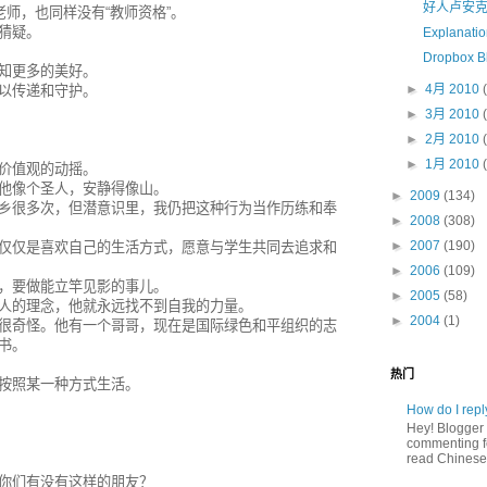
好人卢安
老师，也同样没有“教师资格”。
猜疑。
Explanatio
Dropbox B
知更多的美好。
►
4月 2010
以传递和守护。
►
3月 2010
►
2月 2010
►
1月 2010
价值观的动摇。
他像个圣人，安静得像山。
►
2009
(134)
乡很多次，但潜意识里，我仍把这种行为当作历练和奉
►
2008
(308)
►
2007
(190)
仅仅是喜欢自己的生活方式，愿意与学生共同去追求和
►
2006
(109)
，要做能立竿见影的事儿。
►
2005
(58)
人的理念，他就永远找不到自我的力量。
►
2004
(1)
很奇怪。他有一个哥哥，现在是国际绿色和平组织的志
书。
热门
按照某一种方式生活。
How do I rep
Hey! Blogger 
commenting fe
read Chinese,
你们有没有这样的朋友？