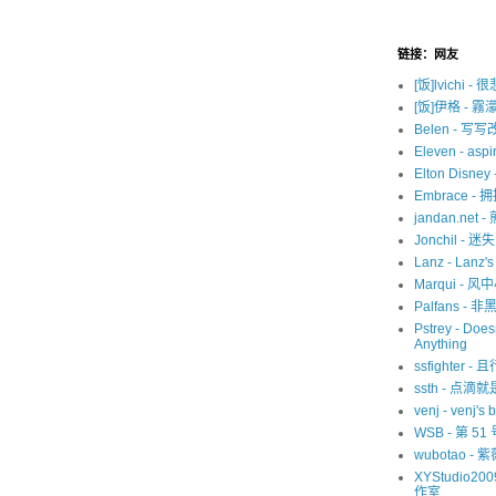
链接：网友
[饭]lvichi - 
[饭]伊格 - 霧
Belen - 写
Eleven - aspir
Elton Disne
Embrace -
jandan.net -
Jonchil - 
Lanz - Lanz'
Marqui - 风
Palfans -
Pstrey - Does
Anything
ssfighter -
ssth - 点滴
venj - venj's 
WSB - 第 5
wubotao - 
XYStudio20
作室