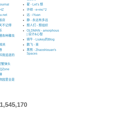
Journal
翟 - Let’s 颓
eHZ
许硕 - e=mc^2
u.net
远 - iYuan
猫饭店
静 - 永远有多远
夏天不记得
颓人们 - 颓组织
乐
OLDMAN - amorphous
| 设计&心智
精通各种雕虫
骑牛 - Liukey的Blog
S相关
鹏飞 - 束
巷
黑熊 - Zhaoshixuan's
Spaces
我和我追逐的
河蟹弹头
QZone
陣
动物园里全是
1,545,170