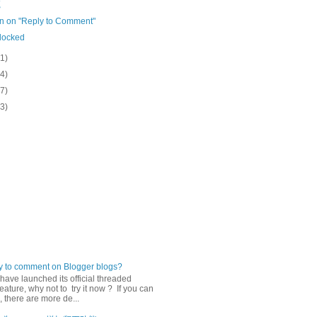
克
n on "Reply to Comment"
locked
(1)
(4)
(7)
(3)
ly to comment on Blogger blogs?
have launched its official threaded
ature, why not to try it now ? If you can
 there are more de...