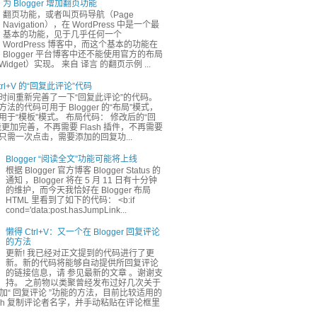
为 Blogger 增加翻页功能
翻页功能，或者叫页码导航（Page
Navigation），在 WordPress 中是一个最
基本的功能，见于几乎任何一个
WordPress 博客中，而这个基本的功能在
Blogger 平台博客中还不能使用官方的布局
dget）实现。 来自 译言 的翻页示例 ...
rl+V 的“回复此评论”代码
时间重新完善了一下“回复此评论”的代码。
法的代码可用于 Blogger 的“布局”模式，
于“模板”模式。 布局代码： 修改后的“回
更加完善，不再需要 Flash 插件，不再需要
只需一次点击，需要添加的回复功...
Blogger “阅读全文”功能可能将上线
根据 Blogger 官方博客 Blogger Status 的
通知 ，Blogger 将在 5 月 11 日有十分钟
的维护，而今天我恰好在 Blogger 布局
HTML 里看到了如下的代码： <b:if
cond='data:post.hasJumpLink...
懒得 Ctrl+V：又一个在 Blogger 回复评论
的方法
更新! 我已经对正文提到的代码进行了更
新。新的代码将能够自动提供所回复评论
的链接信息，请 参见最新的文章 。谢谢支
持。 之前物以类聚曾经发布过好几次关于
r 添加“ 回复评论 ”功能的方法，目前比较适用的
ash 复制评论者名字，并手动粘贴在评论框里