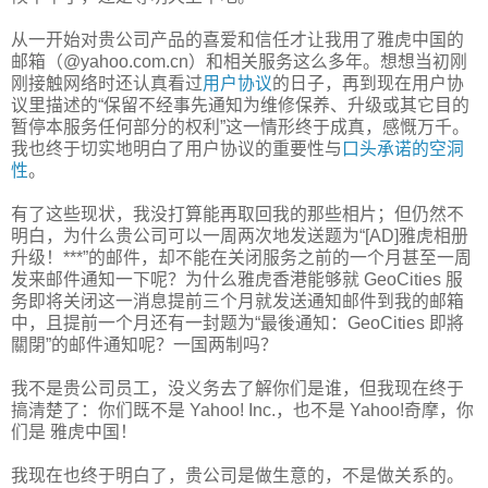
从一开始对贵公司产品的喜爱和信任才让我用了雅虎中国的
邮箱（@yahoo.com.cn）和相关服务这么多年。想想当初刚
刚接触网络时还认真看过
用户协议
的日子，再到现在用户协
议里描述的“保留不经事先通知为维修保养、升级或其它目的
暂停本服务任何部分的权利”这一情形终于成真，感慨万千。
我也终于切实地明白了用户协议的重要性与
口头承诺的空洞
性
。
有了这些现状，我没打算能再取回我的那些相片；但仍然不
明白，为什么贵公司可以一周两次地发送题为“[AD]雅虎相册
升级！***”的邮件，却不能在关闭服务之前的一个月甚至一周
发来邮件通知一下呢？为什么雅虎香港能够就 GeoCities 服
务即将关闭这一消息提前三个月就发送通知邮件到我的邮箱
中，且提前一个月还有一封题为“最後通知：GeoCities 即將
關閉”的邮件通知呢？一国两制吗？
我不是贵公司员工，没义务去了解你们是谁，但我现在终于
搞清楚了：你们既不是 Yahoo! Inc.，也不是 Yahoo!奇摩，你
们是 雅虎中国！
我现在也终于明白了，贵公司是做生意的，不是做关系的。