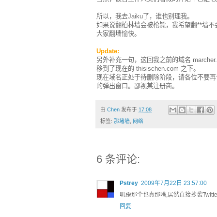
所以，我去Jaiku了，谁也别理我。
如果说翻柏林墙会被枪毙，我希望翻**墙不
大家翻墙愉快。
Update:
另外补充一句，这回我之前的域名 marche
移到了现在的 thisischen.com 之下。
现在域名正处于待删除阶段，请各位不要再
的弹出窗口。鄙视某注册商。
由
Chen
发布于
17:08
标签:
那堵墙
,
网络
6 条评论:
Pstrey
2009年7月22日 23:57:00
叽歪那个也真那啥,居然直接抄袭Twitter的
回复