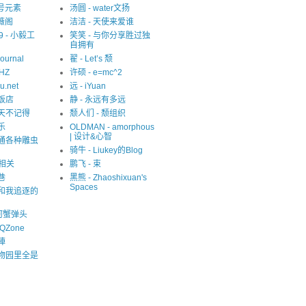
1 号元素
汤圆 - water文扬
紫薇阁
洁洁 - 天使来爱谁
09 - 小毅工
笑笑 - 与你分享胜过独
自拥有
Journal
翟 - Let’s 颓
eHZ
许硕 - e=mc^2
u.net
远 - iYuan
猫饭店
静 - 永远有多远
夏天不记得
颓人们 - 颓组织
乐
OLDMAN - amorphous
| 设计&心智
精通各种雕虫
骑牛 - Liukey的Blog
S相关
鹏飞 - 束
巷
黑熊 - Zhaoshixuan's
Spaces
我和我追逐的
河蟹弹头
QZone
陣
动物园里全是