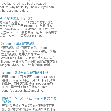
have launched its official threaded
ature, why not to try it now ? If you can
 there are more de...
rl+V 的“回复此评论”代码
时间重新完善了一下“回复此评论”的代码。
法的代码可用于 Blogger 的“布局”模式，
于“模板”模式。 布局代码： 修改后的“回
更加完善，不再需要 Flash 插件，不再需要
只需一次点击，需要添加的回复功...
为 Blogger 增加翻页功能
翻页功能，或者叫页码导航（Page
Navigation），在 WordPress 中是一个最
基本的功能，见于几乎任何一个
WordPress 博客中，而这个基本的功能在
Blogger 平台博客中还不能使用官方的布局
dget）实现。 来自 译言 的翻页示例 ...
Blogger “阅读全文”功能可能将上线
根据 Blogger 官方博客 Blogger Status 的
通知 ，Blogger 将在 5 月 11 日有十分钟
的维护，而今天我恰好在 Blogger 布局
HTML 里看到了如下的代码： <b:if
cond='data:post.hasJumpLink...
懒得 Ctrl+V：又一个在 Blogger 回复评论
的方法
更新! 我已经对正文提到的代码进行了更
新。新的代码将能够自动提供所回复评论