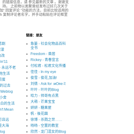
的链接信息，请 参见最新的文章 。谢谢支
持。 之前物以类聚曾经发布过好几次关于
r 添加“ 回复评论 ”功能的方法，目前比较适用的
ash 复制评论者名字，并手动粘贴在评论框里
链接：朋友
很悲剧
鱼篓 - 社会化物品百科
全书
濛濛
Freedom - 兽居
写改改
Rickey - 青春宣言
in'11
付松君 - 松君文化传播
y - 永远不老
佳佳 - In my eye
 拥抱生活
俊雪 - 俊花,加油!
 煎蛋
刘倩 - Ask for .мОяеミ
迷失的过去
叶叶 - 叶叶的Blog
s Weblog
哈力 - 帅哥有点黑
中小舍
大萌 - 芒果宝宝
 非黑白的生活
妍妍 - 糖果屋
n't Mean
帆 - 後花園
 且行且远
徐博 - 杀戮之世……
就是大海
旸旸 - 空置的教室
blog
欣然 - 龙门混女的Blog