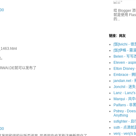
00
给 Blogge
就是使用 Fl
的...
链接：网友
[饭]lvichi - 
t_1463.html
[饭]伊格 - 霧
Belen - 写
哈。
Eleven - aspir
WAI.DE就可以发布了
Elton Disne
Embrace -
jandan.net -
Jonchil - 
Lanz - Lanz'
Marqui - 风
Palfans -
Pstrey - Does
Anything
ssfighter -
ssth - 点滴
00
venj - venj's 