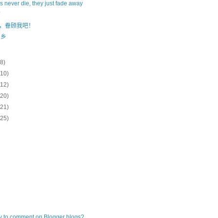
s never die, they just fade away
雨
ler，眷顾我吧！
良乡
(8)
(10)
(12)
(20)
(21)
(25)
ly to comment on Blogger blogs?