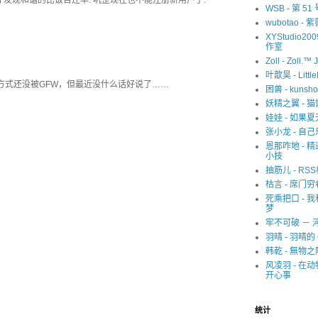
er才发现和谐的比饭否还早. 叽歪现在也不能注册新用户了.
WSB - 第 5
wubotao - 
XYStudio20
作室
Zoll - Zoll.™ 
叶歆昊 - Littl
sername的方式还没被GFW，但最近没什么话好说了……
困兽 - kunsho
妖精之翼 - 
娃娃 - 如果
张小龙 - 自己
恩那咋地 - 
小技
抽筋儿 - RS
枯言 - 席门穷
死乘把口 - 
梦
牢不可破 － 
羽晴 - 羽晴的 
韩乾 - 無物之
风凌羽 - 在
开心事
统计