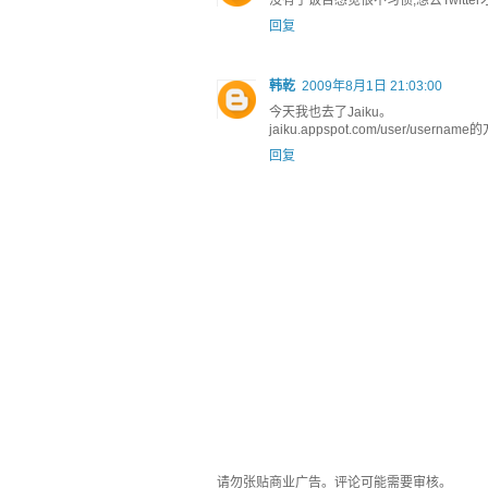
没有了饭否感觉很不习惯,想去Twitt
回复
韩乾
2009年8月1日 21:03:00
今天我也去了Jaiku。
jaiku.appspot.com/user/u
回复
请勿张贴商业广告。评论可能需要审核。