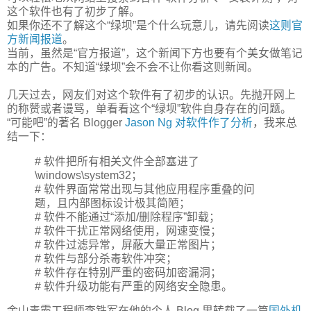
这个软件也有了初步了解。
如果你还不了解这个“绿坝”是个什么玩意儿，请先阅读
这则官
方新闻报道
。
当前，虽然是“官方报道”，这个新闻下方也要有个美女做笔记
本的广告。不知道“绿坝”会不会不让你看这则新闻。
几天过去，网友们对这个软件有了初步的认识。先抛开网上
的称赞或者谩骂，单看看这个“绿坝”软件自身存在的问题。
“可能吧”的著名 Blogger
Jason Ng 对软件作了分析
，我来总
结一下：
# 软件把所有相关文件全部塞进了
\windows\system32；
# 软件界面常常出现与其他应用程序重叠的问
题，且内部图标设计极其简陋；
# 软件不能通过“添加/删除程序”卸载；
# 软件干扰正常网络使用，网速变慢；
# 软件过滤异常，屏蔽大量正常图片；
# 软件与部分杀毒软件冲突；
# 软件存在特别严重的密码加密漏洞；
# 软件升级功能有严重的网络安全隐患。
金山毒霸工程师李铁军在他的个人 Blog 里转载了一篇
国外机