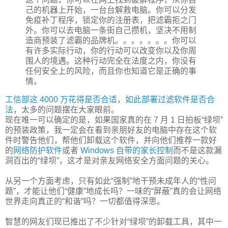
己的机器上开始，一台台解救电脑。你可以分发
免疫补丁程序，锁定你的注册表，把滤霸拒之门
外。你可以去电脑一条街自己攒机，坚决不用制
造商预装了滤霸的品牌机。。。。。。。你可以
有许多实际行动，你的行动可以改变你以及你周
围人的境遇。这种行动完全在法度之内，你没有
任何安全上的风险，而且你也知道它是正确的事
情。
工信部这 4000 万花得是否合适
，
如此部署过滤软件是否合
法
，太多的问题摆在大家眼前。
现在唯一可以确定的是，如果国家真的在 7 月 1 日拍板“绿坝”
的预装政策，我一定会在看到亲朋好友的电脑中存在这个软
件时警告他们，帮他们卸载这个软件，并向他们推荐一款好
的
网络防护软件
或者
Windows 自带的家长控制
而不是这款漏
洞百出的“绿坝”，这才是对亲友网络安全方面问题的关心。
从另一个方面考虑，只有如此“强制”地干预未成年人的“性问
题”，才能让他们“健康”地成长吗？一味的“屏蔽”真的会让网络
世界走向真正的“和谐”吗？一切都值得深思。
智慧的网友们现已推出了不少针对“绿坝”的卸载工具，其中一