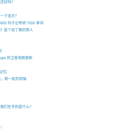
在还好吗？
着
治一下浩方？
00 句子记考研 7000 单词
播》是个说了算的男人
晚
问
ogle 的卫星地图更新
 记忆
IE，新一轮的烦恼
，我们在乎的是什么？
初
日！
了