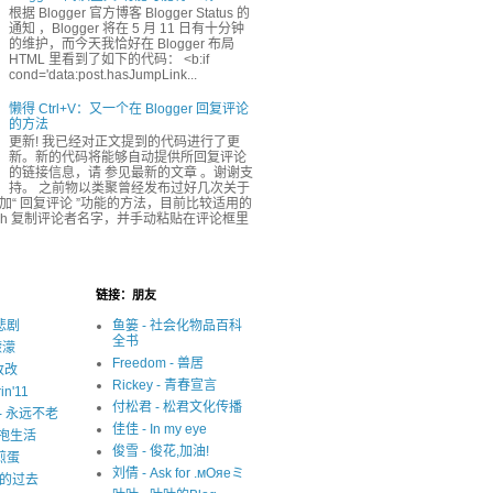
根据 Blogger 官方博客 Blogger Status 的
通知 ，Blogger 将在 5 月 11 日有十分钟
的维护，而今天我恰好在 Blogger 布局
HTML 里看到了如下的代码： <b:if
cond='data:post.hasJumpLink...
懒得 Ctrl+V：又一个在 Blogger 回复评论
的方法
更新! 我已经对正文提到的代码进行了更
新。新的代码将能够自动提供所回复评论
的链接信息，请 参见最新的文章 。谢谢支
持。 之前物以类聚曾经发布过好几次关于
r 添加“ 回复评论 ”功能的方法，目前比较适用的
ash 复制评论者名字，并手动粘贴在评论框里
链接：朋友
很悲剧
鱼篓 - 社会化物品百科
全书
濛濛
Freedom - 兽居
写改改
Rickey - 青春宣言
in'11
付松君 - 松君文化传播
y - 永远不老
佳佳 - In my eye
 拥抱生活
俊雪 - 俊花,加油!
 煎蛋
刘倩 - Ask for .мОяеミ
迷失的过去