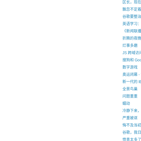
区长，现
飘忽不定
谷歌要整
英语学习：8
《新闻联
折腾的夜
烂事多磨
JS 跨域访
搜狗和 Go
数字游戏
奥运闭幕 -
新一代的 
全景鸟巢
问题重重
蠕动
冷静下来
严重被诓
悔不及当
谷歌，我
愤青太多