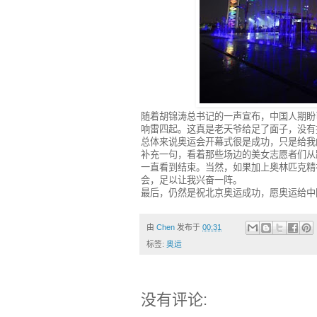
随着胡锦涛总书记的一声宣布，中国人期盼
响雷四起。这真是老天爷给足了面子，没有
总体来说奥运会开幕式很是成功，只是给我
补充一句，
看着那些场边的美女志愿者们从
一直看到结束。当然，如果加上奥林匹克精
会，足以让我兴奋一阵。
最后，仍然是祝北京奥运成功，愿奥运给中
由
Chen
发布于
00:31
标签:
奥运
没有评论: