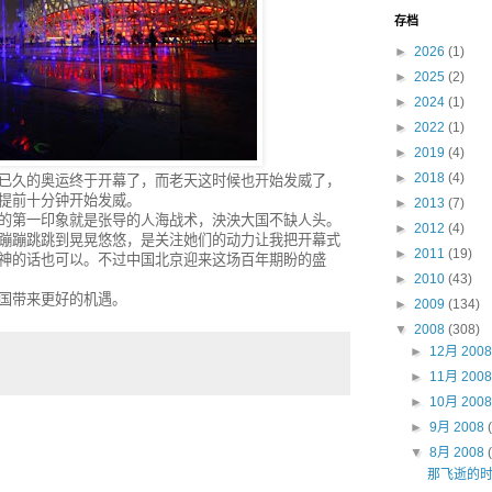
存档
►
2026
(1)
►
2025
(2)
►
2024
(1)
►
2022
(1)
►
2019
(4)
►
2018
(4)
已久的奥运终于开幕了，而老天这时候也开始发威了，
提前十分钟开始发威。
►
2013
(7)
的第一印象就是张导的人海战术，泱泱大国不缺人头。
►
2012
(4)
蹦蹦跳跳到晃晃悠悠，是关注她们的动力让我把开幕式
►
2011
(19)
神的话也可以。不过中国北京迎来这场百年期盼的盛
►
2010
(43)
国带来更好的机遇。
►
2009
(134)
▼
2008
(308)
►
12月 200
►
11月 200
►
10月 200
►
9月 2008
▼
8月 2008
那飞逝的