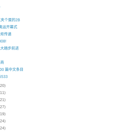
风
…
这夹个蛋的2B
京奥运开幕式
火炬传递
08!
儿大踏步前进
工商
,000 篇中文条目
5533
(20)
(11)
(21)
(27)
(19)
(24)
(24)