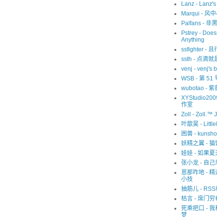
Lanz - Lanz'
Marqui - 风
Palfans -
Pstrey - Does
Anything
ssfighter -
ssth - 点滴
venj - venj's 
WSB - 第 5
wubotao - 
XYStudio20
作室
Zoll - Zoll.™ 
叶歆昊 - Littl
困兽 - kunsho
妖精之翼 - 
娃娃 - 如果
张小龙 - 自己
恩那咋地 - 
小技
抽筋儿 - RS
枯言 - 席门穷
死乘把口 - 
梦