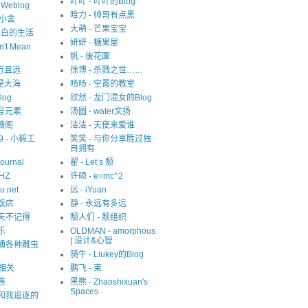
叶叶 - 叶叶的Blog
s Weblog
哈力 - 帅哥有点黑
中小舍
大萌 - 芒果宝宝
 非黑白的生活
妍妍 - 糖果屋
n't Mean
帆 - 後花園
 且行且远
徐博 - 杀戮之世……
就是大海
旸旸 - 空置的教室
blog
欣然 - 龙门混女的Blog
1 号元素
汤圆 - water文扬
紫薇阁
洁洁 - 天使来爱谁
09 - 小毅工
笑笑 - 与你分享胜过独
自拥有
Journal
翟 - Let’s 颓
eHZ
许硕 - e=mc^2
u.net
远 - iYuan
猫饭店
静 - 永远有多远
夏天不记得
颓人们 - 颓组织
乐
OLDMAN - amorphous
| 设计&心智
精通各种雕虫
骑牛 - Liukey的Blog
S相关
鹏飞 - 束
巷
黑熊 - Zhaoshixuan's
Spaces
我和我追逐的