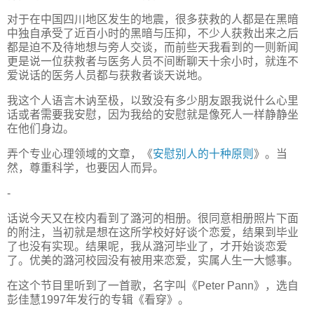
对于在中国四川地区发生的地震，很多获救的人都是在黑暗
中独自承受了近百小时的黑暗与压抑，不少人获救出来之后
都是迫不及待地想与旁人交谈，而前些天我看到的一则新闻
更是说一位获救者与医务人员不间断聊天十余小时，就连不
爱说话的医务人员都与获救者谈天说地。
我这个人语言木讷至极，以致没有多少朋友跟我说什么心里
话或者需要我安慰，因为我给的安慰就是像死人一样静静坐
在他们身边。
弄个专业心理领域的文章，《
安慰别人的十种原则
》。当
然，尊重科学，也要因人而异。
-
话说今天又在校内看到了潞河的相册。很同意相册照片下面
的附注，当初就是想在这所学校好好谈个恋爱，结果到毕业
了也没有实现。结果呢，我从潞河毕业了，才开始谈恋爱
了。优美的潞河校园没有被用来恋爱，实属人生一大憾事。
在这个节目里听到了一首歌，名字叫《Peter Pann》，选自
彭佳慧1997年发行的专辑《看穿》。