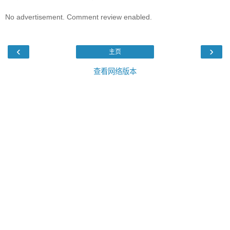
No advertisement. Comment review enabled.
‹
›
主页
查看网络版本