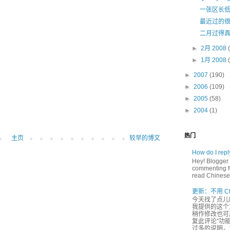
一张区长低
最近过的
二月过得
►
2月 2008
►
1月 2008
►
2007
(190)
►
2006
(109)
►
2005
(58)
►
2004
(1)
热门
主页
较早的博文
How do I rep
Hey! Blogger 
commenting fe
read Chinese,
更新：不用 Ct
今天找了点儿
我提供的这个方
稍作修改也可用
复此评论”功能
过多的说明，