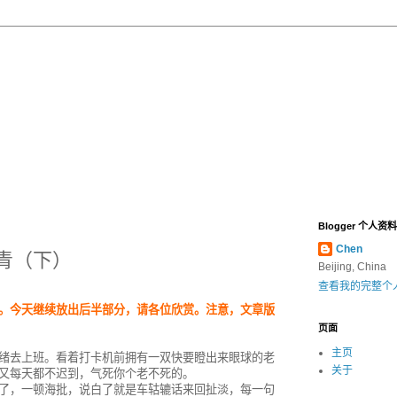
Blogger 个人资料
Chen
青（下）
Beijing, China
查看我的完整个
。今天继续放出后半部分，请各位欣赏。注意，文章版
页面
主页
绪去上班。看着打卡机前拥有一双快要瞪出来眼球的老
关于
又每天都不迟到，气死你个老不死的。
了，一顿海批，说白了就是车轱辘话来回扯淡，每一句