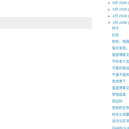
►
6月 2008
►
5月 2008
►
4月 2008
▼
3月 2008
终于
纪念
哈哈，想
每天笑笑
客座博客
不听老人
可爱的奥
牛逼不是
奇虎难下
客座博客
梦境成真
验证码
怒放的生
时长与流
读书与买
Quality is 