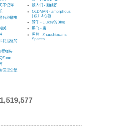
夏天不记得
颓人们 - 颓组织
乐
OLDMAN - amorphous
| 设计&心智
精通各种雕虫
骑牛 - Liukey的Blog
S相关
鹏飞 - 束
巷
黑熊 - Zhaoshixuan's
Spaces
我和我追逐的
河蟹弹头
QZone
陣
动物园里全是
1,519,577