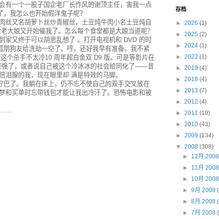
会有一个一股子国企老厂长作风的谢顶主任，害我一点
存档
文来了，我怎么也开始假洋鬼子呢？
肉丝又名胡萝卜丝炒青椒丝，土豆炖牛肉小名土豆炖自
►
2026
(1)
堂老大娘又开始催我了。怎么每个食堂都是大娘当道呢？
►
2025
(2)
家又终于可以胡思乱想了 。打开电视机和 DVD 的时
►
2024
(1)
帮狐朋狗友给洗劫一空了。哼，还好我早有准备。我不紧
►
2022
(1)
这个杀手不太冷10 周年超白金双 D9 版。可是等影片在
变坚强了，或者说自己被这个冷冰冰的社会给同化了——昔
►
2019
(4)
倍泪腺的我，现在眼里却 满是特效的马脚。
►
2018
(4)
己拧巴了。我躺在床上，仍不忘不使自己的双手交叉放在
►
2013
(7)
梦和买单时忘带钱包才能让我出冷汗了。恐怖电影和被
►
2012
(4)
……
►
2011
(19)
►
2010
(43)
►
2009
(134)
▼
2008
(308)
►
12月 200
►
11月 200
►
10月 200
►
9月 2008
►
8月 2008
►
7月 2008