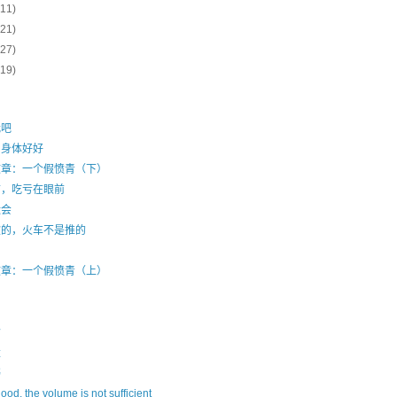
(11)
(21)
(27)
(19)
我吧
，身体好好
文章：一个假愤青（下）
言，吃亏在眼前
运会
吹的，火车不是推的
文章：一个假愤青（上）
命
量
书
good, the volume is not sufficient