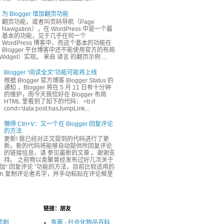
为 Blogger 增加翻页功能
翻页功能，或者叫页码导航（Page
Navigation），在 WordPress 中是一个最
基本的功能，见于几乎任何一个
WordPress 博客中，而这个基本的功能在
Blogger 平台博客中还不能使用官方的布局
dget）实现。 来自 译言 的翻页示例 ...
Blogger “阅读全文”功能可能将上线
根据 Blogger 官方博客 Blogger Status 的
通知 ，Blogger 将在 5 月 11 日有十分钟
的维护，而今天我恰好在 Blogger 布局
HTML 里看到了如下的代码： <b:if
cond='data:post.hasJumpLink...
懒得 Ctrl+V：又一个在 Blogger 回复评论
的方法
更新! 我已经对正文提到的代码进行了更
新。新的代码将能够自动提供所回复评论
的链接信息，请 参见最新的文章 。谢谢支
持。 之前物以类聚曾经发布过好几次关于
r 添加“ 回复评论 ”功能的方法，目前比较适用的
ash 复制评论者名字，并手动粘贴在评论框里
链接：朋友
很悲剧
鱼篓 - 社会化物品百科