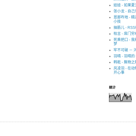
娃娃 - 如果
张小龙 - 自己
恩那咋地 - 
小技
抽筋儿 - RS
枯言 - 席门穷
死乘把口 - 
梦
牢不可破 － 
羽晴 - 羽晴的 
韩乾 - 無物之
风凌羽 - 在
开心事
统计