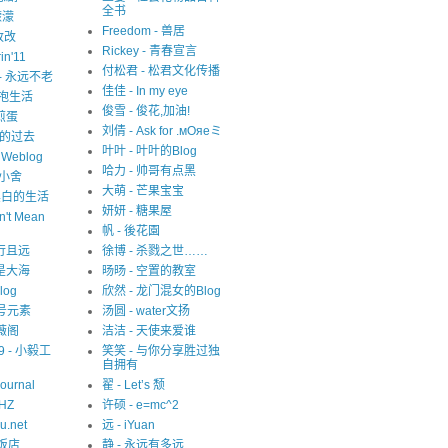
全书
濛濛
Freedom - 兽居
写改改
Rickey - 青春宣言
in'11
付松君 - 松君文化传播
y - 永远不老
佳佳 - In my eye
 拥抱生活
俊雪 - 俊花,加油!
 煎蛋
刘倩 - Ask for .мОяеミ
迷失的过去
叶叶 - 叶叶的Blog
s Weblog
哈力 - 帅哥有点黑
中小舍
大萌 - 芒果宝宝
 非黑白的生活
妍妍 - 糖果屋
n't Mean
帆 - 後花園
 且行且远
徐博 - 杀戮之世……
就是大海
旸旸 - 空置的教室
blog
欣然 - 龙门混女的Blog
1 号元素
汤圆 - water文扬
紫薇阁
洁洁 - 天使来爱谁
09 - 小毅工
笑笑 - 与你分享胜过独
自拥有
Journal
翟 - Let’s 颓
eHZ
许硕 - e=mc^2
u.net
远 - iYuan
猫饭店
静 - 永远有多远