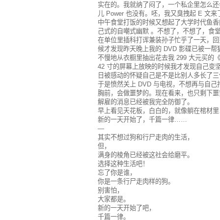
实在的。我就纳了闷了，一个私企里怎么还
儿 Power 也没有。呸，我又臭拽起 E 
中午食堂打饭的时候又想起了大学时代鱼香
己式的自嘲式幽默 。不想了，不想了，食
在单位里插科打诨兼装孙子忙乎了一天，回到
候才发现昨天晚上我的 DVD 影碟已被一
不慢地从衣橱里抽出花去我 299 大元买的《
42 寸的屏幕上放映的时候我才发现自己
日被感动的怀疑自己是不是比别人多长了三
于是愤然关上 DVD 与电视，不想再与自
胸前，会做噩梦的。现在看来，也只剩下噩
解雇的消息已经被我完全防御了。
早上看见天花板，白白的，就像躺在棺材里
新的一天开始了，千篇一律……
—
其实不想过狗和行尸走肉的生活，
但，
满身的棱角已经被这社会给磨平。
选择这种生活吧！
忘了你是谁，
你是一条行尸走肉样的狗。
别害怕，
大家都是。
新的一天开始了吧，
千篇一律。