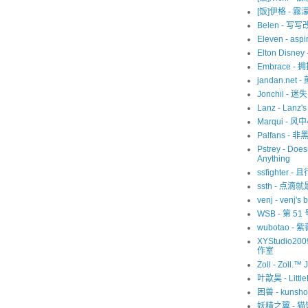
[饭]伊格 - 霧
Belen - 写
Eleven - aspir
Elton Disne
Embrace -
jandan.net -
Jonchil - 
Lanz - Lanz'
Marqui - 风
Palfans -
Pstrey - Does
Anything
ssfighter -
ssth - 点滴
venj - venj's 
WSB - 第 5
wubotao - 
XYStudio20
作室
Zoll - Zoll.™ 
叶歆昊 - Littl
困兽 - kunsho
妖精之翼 - 