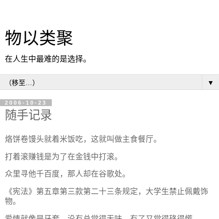
物以类聚
在人生中最难的是选择。
▼
2006-10-23
随手记录
烙饼卷馒头就着米饭吃，这就叫做主食餐厅。
打着滚赚钱是为了在金钱中打滚。
众里寻他千百度，那人却在谷歌处。
《宪法》第五章第三款第二十三条规定，大学生禁止佩戴饰
物。
爱情就像是牙套，没有总觉得无味，有了又觉得硌得慌。