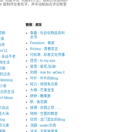
r 添加“ 回复评论 ”功能的方法，目前比较适用的
ash 复制评论者名字，并手动粘贴在评论框里
链接：朋友
很悲剧
鱼篓 - 社会化物品百科
全书
濛濛
Freedom - 兽居
写改改
Rickey - 青春宣言
in'11
付松君 - 松君文化传播
y - 永远不老
佳佳 - In my eye
 拥抱生活
俊雪 - 俊花,加油!
 煎蛋
刘倩 - Ask for .мОяеミ
迷失的过去
叶叶 - 叶叶的Blog
s Weblog
哈力 - 帅哥有点黑
中小舍
大萌 - 芒果宝宝
 非黑白的生活
妍妍 - 糖果屋
n't Mean
帆 - 後花園
 且行且远
徐博 - 杀戮之世……
就是大海
旸旸 - 空置的教室
blog
欣然 - 龙门混女的Blog
1 号元素
汤圆 - water文扬
紫薇阁
洁洁 - 天使来爱谁