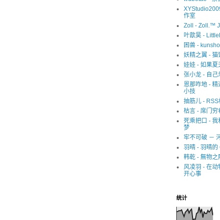
XYStudio20
作室
Zoll - Zoll.™ 
叶歆昊 - Littl
困兽 - kunsho
妖精之翼 - 
娃娃 - 如果
张小龙 - 自己
恩那咋地 - 
小技
抽筋儿 - RS
枯言 - 席门穷
死乘把口 - 
梦
牢不可破 － 
羽晴 - 羽晴的 
韩乾 - 無物之
风凌羽 - 在
开心事
统计