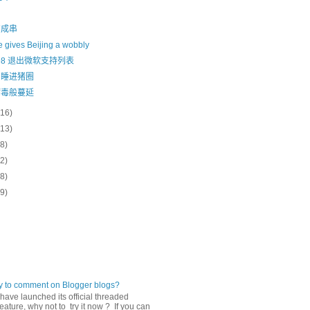
穿成串
 gives Beijing a wobbly
s 98 退出微软支持列表
，睡进猪圈
病毒般蔓延
(16)
(13)
(8)
(2)
(8)
(9)
ly to comment on Blogger blogs?
have launched its official threaded
ature, why not to try it now ? If you can