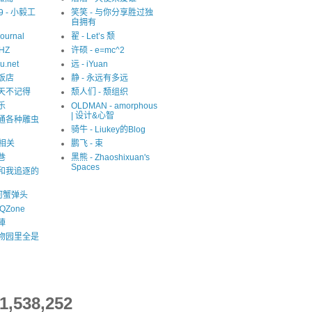
09 - 小毅工
笑笑 - 与你分享胜过独
自拥有
Journal
翟 - Let’s 颓
eHZ
许硕 - e=mc^2
u.net
远 - iYuan
猫饭店
静 - 永远有多远
夏天不记得
颓人们 - 颓组织
乐
OLDMAN - amorphous
| 设计&心智
精通各种雕虫
骑牛 - Liukey的Blog
S相关
鹏飞 - 束
巷
黑熊 - Zhaoshixuan's
Spaces
我和我追逐的
河蟹弹头
QZone
陣
动物园里全是
1,538,252