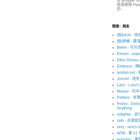
给 Blogge
就是使用 Fl
的...
链接：网友
[饭]lvichi - 
[饭]伊格 - 霧
Belen - 写
Eleven - aspir
Elton Disne
Embrace -
jandan.net -
Jonchil - 
Lanz - Lanz'
Marqui - 风
Palfans -
Pstrey - Does
Anything
ssfighter -
ssth - 点滴
venj - venj's 
WSB - 第 5
wubotao - 