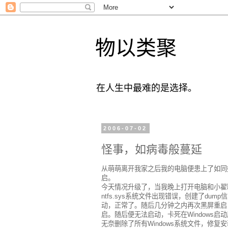
物以类聚
在人生中最难的是选择。
2006-07-02
怪事，如病毒般蔓延
从萌萌离开我家之后我的电脑便患上了如同
启。
今天情况升级了，当我晚上打开电脑和小翟
ntfs.sys系统文件出现错误，创建了dum
动，正常了。随后几分钟之内再次黑屏重启，启
启。随后便无法启动，卡死在Windows启
无奈删除了所有Windows系统文件，修复安