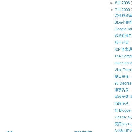
►
8月 2006
▼
7月 2006
怎样移动
Blog小
Google T
妙语连珠Fin
随手记录
ICP 备案
The Compu
marcher
Vital Frien
夏日来临
98 Degree
诸事告妥
考虑安装 Ubu
百度专利
在 Blogge
Zidane
使用DIV+C
A4纸上的