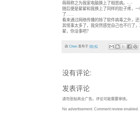
萌萌称之为我家电脑换上了相思病。-_-
随后便是翟翟和我换上了同样的肚子疼，一
了……
看来通过网络传播的除了软件病毒之外，还
其怪事太多了，我突然感觉自己也不行了，
翟，你没事吧？
由
Chen
发布于
00:41
没有评论:
发表评论
请勿张贴商业广告。评论可能需要审核。
No advertisement. Comment review enabled.