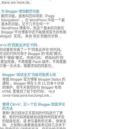
 there are more de...
为 Blogger 增加翻页功能
翻页功能，或者叫页码导航（Page
Navigation），在 WordPress 中是一个最
基本的功能，见于几乎任何一个
WordPress 博客中，而这个基本的功能在
Blogger 平台博客中还不能使用官方的布局
dget）实现。 来自 译言 的翻页示例 ...
rl+V 的“回复此评论”代码
时间重新完善了一下“回复此评论”的代码。
法的代码可用于 Blogger 的“布局”模式，
于“模板”模式。 布局代码： 修改后的“回
更加完善，不再需要 Flash 插件，不再需要
只需一次点击，需要添加的回复功...
Blogger “阅读全文”功能可能将上线
根据 Blogger 官方博客 Blogger Status 的
通知 ，Blogger 将在 5 月 11 日有十分钟
的维护，而今天我恰好在 Blogger 布局
HTML 里看到了如下的代码： <b:if
cond='data:post.hasJumpLink...
懒得 Ctrl+V：又一个在 Blogger 回复评论
的方法
更新! 我已经对正文提到的代码进行了更
新。新的代码将能够自动提供所回复评论
的链接信息，请 参见最新的文章 。谢谢支
持。 之前物以类聚曾经发布过好几次关于