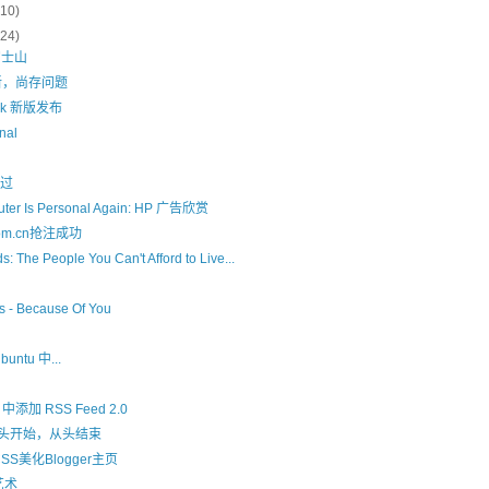
(10)
(24)
富士山
更新，尚存问题
alk 新版发布
al
通过
ter Is Personal Again: HP 广告欣赏
.com.cn抢注成功
ds: The People You Can't Afford to Live...
s - Because Of You
ntu 中...
r 中添加 RSS Feed 2.0
: 从头开始，从头结束
SS美化Blogger主页
艺术