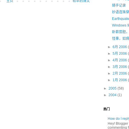
主页
较早的博文
随手记录
妙语连珠
Earthquake
Window
卧薪尝胆
怪事，如
►
6月 2006
►
5月 2006
►
4月 2006
►
3月 2006
►
2月 2006
►
1月 2006
►
2005
(58)
►
2004
(1)
热门
How do I rep
Hey! Blogger 
commenting fe