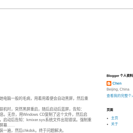
Blogger 个人资料
Chen
Beijing, China
查看我的完整个
她电脑一般的毛病，用着用着便会自动黑屏，然后重
联机时，突然黑屏重启，随后启动后蓝屏，告知：
页面
p信息。无奈，用Windows CD复制了这个文件，然后启
主页
动后告知：kmixer.sys系统文件出现错误。强制重
关于
动屏幕……
装一遍，然后chkdsk。终于问题解决。