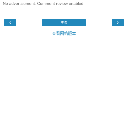
No advertisement. Comment review enabled.
‹
›
主页
查看网络版本