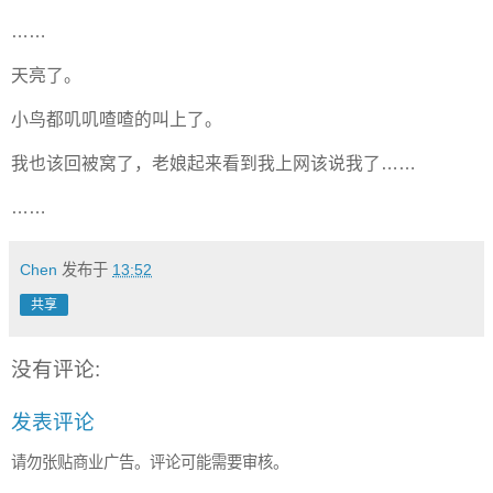
……
天亮了。
小鸟都叽叽喳喳的叫上了。
我也该回被窝了，老娘起来看到我上网该说我了……
……
Chen
发布于
13:52
共享
没有评论:
发表评论
请勿张贴商业广告。评论可能需要审核。